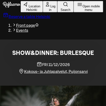
Skip to main content
Location
Log
Open mobile
Helsinki
in
Search
menu
Reserve a table
Helsinki
Front page
Events
SHOW&DINNER: BURLESQUE
FRI 11/12/2026
Kokous- ja Juhlapalvelut, Puijonsarvi