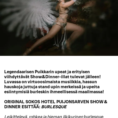
Legendaarisen Puikkarin upeat ja erityisen
viihdyttävät Show&Dinner-illat tulevat jälleen!
Luvassa on virtuoosimaista musiikkia, hassun
hauskoja juttuja stand upin merkeissä ja upeita
esiintymisiä burleskin ihmeellisessä maailmassa!
ORIGINAL SOKOS HOTEL PUIJONSARVEN SHOW &
DINNER ESITTÄÄ:
BURLESQUE
Leikittelevä, rohkea ja hieman ilkikurinen
burlesque