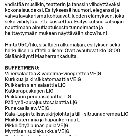
yhdistää musiikin, teatterin ja tanssin viihdyttäväksi
kokonaisuudeksi. Esityksessä huumori, eleganssi ja
vahva lavakarisma kohtaavat, luoden elämyksen, joka
sekä viihdyttää että koskettaa. Esitys kutsuu katsojan
nauttimaan ainutlaatuisesta tunnelmasta ja
heittäytymään mukaan näyttävään show’hun!
Hinta 95€/hlö, sisältäen alkumaljan, esityksen sekä
herkullisen buffetillallisen! Ovet avautuvat klo 18:00.
Sisäänkäynti Maaherrankadulta.
BUFFETMENU:
Vihersalaattia & vadelma-vinegretteä VE|G
Kurkkua ja kirsikkatomaattia VE|G
Puikkarin sienisalaattia L|G
Katkarapuskagen L|G
Puikkarin perunasalaattia L|G
Päärynä-aurajuustosalaattia L|G
Punakaalislaw VE|G
Kala-Lapin tulisavukirjolohta ja tilli-sitruunacremeä L|G
Muikkuterriiniä ja hapankermaa L
Pikkelöityä punasipulia VE|G
Myrttisen suolakurkkua VE|G