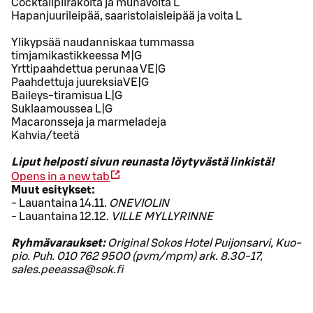
Cocktailpiirakoita ja munavoita L
Hapanjuurileipää, saaristolaisleipää ja voita L
Ylikypsää naudanniskaa tummassa
timjamikastikkeessa M|G
Yrttipaahdettua perunaa VE|G
Paahdettuja juureksiaVE|G
Baileys-tiramisua L|G
Suklaamoussea L|G
Macaronsseja ja marmeladeja
Kahvia/teetä
Liput helposti sivun reunasta löytyvästä linkistä!
Opens in a new tab
Muut esitykset:
- Lauantaina 14.11.
ONEVIOLIN
- Lauantaina 12.12.
VILLE MYLLYRINNE
Ryhmävaraukset:
Ori­gi­nal Sokos Hotel Pui­jon­sar­vi, Kuo­
pio. Puh. 010 762 9500 (pvm/mpm) ark. 8.30-17,
sales.peeassa@sok.fi