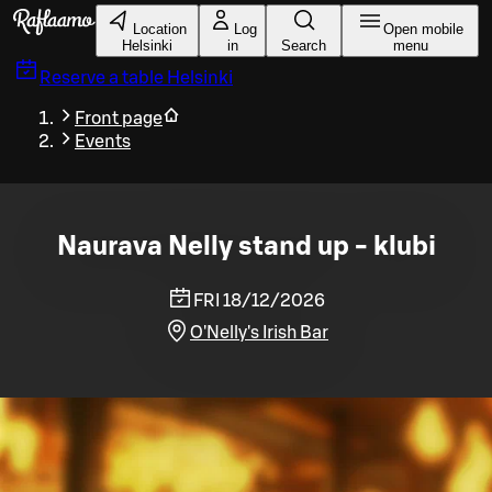
Skip to main content
Location
Log
Open mobile
Helsinki
in
Search
menu
Reserve a table
Helsinki
Front page
Events
Naurava Nelly stand up - klubi
FRI 18/12/2026
O'Nelly's Irish Bar