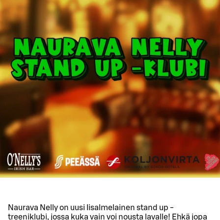
Naurava Nelly on uusi Iisalmelainen stand up -
treeniklubi, jossa kuka vain voi nousta lavalle! Ehkä jopa