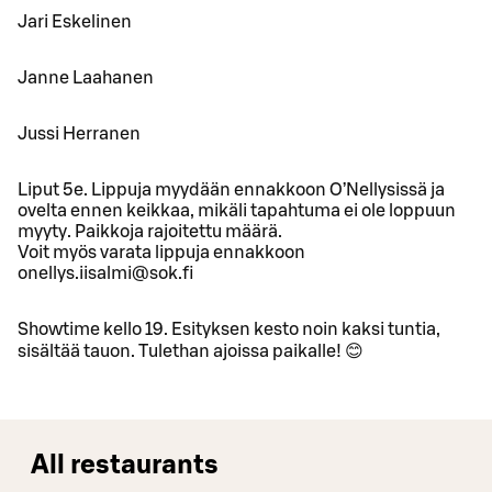
Jari Eskelinen
Janne Laahanen
Jussi Herranen
Liput 5e. Lippuja myydään ennakkoon O’Nellysissä ja
ovelta ennen keikkaa, mikäli tapahtuma ei ole loppuun
myyty. Paikkoja rajoitettu määrä.
Voit myös varata lippuja ennakkoon
onellys.iisalmi@sok.fi
Showtime kello 19. Esityksen kesto noin kaksi tuntia,
sisältää tauon. Tulethan ajoissa paikalle! 😊
All restaurants