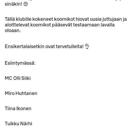
sinäkin! 😍
Tällä klubille kokeneet koomikot hiovat uusia juttujaan ja
aloittelevat koomikot pääsevät testaamaan lavalla
oloaan.
Ensikertalaisetkin ovat tervetulleita! 👌
Esiintymässä:
MC Olli Siiki
Miro Huhtanen
Tiina Ikonen
Tuikku Närhi