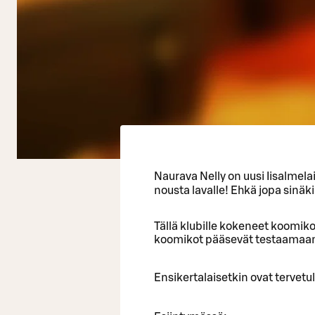
Naurava Nelly on uusi Iisalmela
nousta lavalle! Ehkä jopa sinäki
Tällä klubille kokeneet koomikot
koomikot pääsevät testaamaan 
Ensikertalaisetkin ovat tervetul