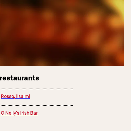
 restaurants
Rosso, Iisalmi
O'Nelly's Irish Bar