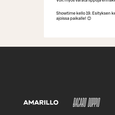
Voit myös varata lippuja ennak
Showtime kello 19. Esityksen ke
ajoissa paikalle! 😊