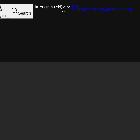
Reserve a table
Helsinki
Search
g in