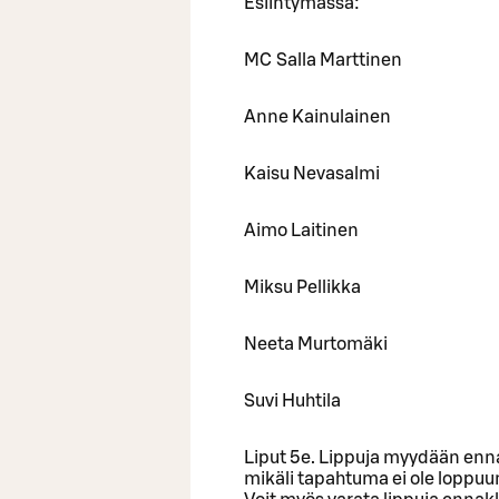
Esiintymässä:
MC Salla Marttinen
Anne Kainulainen
Kaisu Nevasalmi
Aimo Laitinen
Miksu Pellikka
Neeta Murtomäki
Suvi Huhtila
Liput 5e. Lippuja myydään enna
mikäli tapahtuma ei ole loppuun