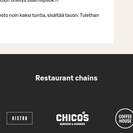
koon onellys.iisalmi@sok.fi
sto noin kaksi tuntia, sisältää tauon. Tulethan
Restaurant chains