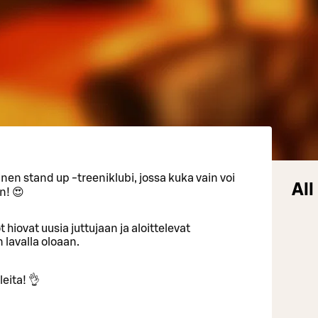
inen stand up -treeniklubi, jossa kuka vain voi
All
n! 😍
 hiovat uusia juttujaan ja aloittelevat
lavalla oloaan.
leita! 👌