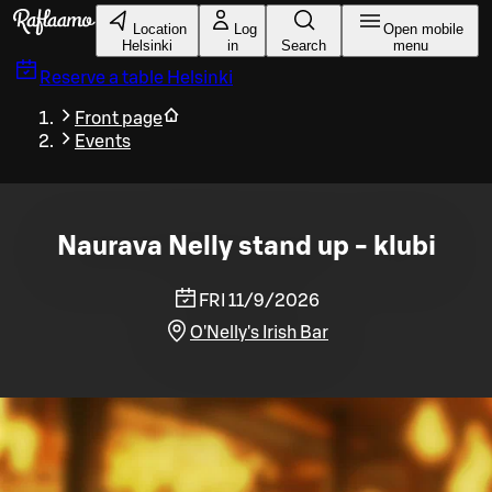
Skip to main content
Location
Log
Open mobile
Helsinki
in
Search
menu
Reserve a table
Helsinki
Front page
Events
Naurava Nelly stand up - klubi
FRI 11/9/2026
O'Nelly's Irish Bar