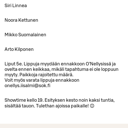
Siri Linnea
Noora Kettunen
Mikko Suomalainen
Arto Kilponen
Liput 5e. Lippuja myydään ennakkoon O’Nellysissä ja
ovelta ennen keikkaa, mikäli tapahtuma ei ole loppuun
myyty. Paikkoja rajoitettu määrä.
Voit myös varata lippuja ennakkoon
onellys.iisalmi@sok.fi
Showtime kello 19. Esityksen kesto noin kaksi tuntia,
sisältää tauon. Tulethan ajoissa paikalle! 😊