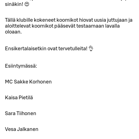
sinäkin! 😍
Tällä klubille kokeneet koomikot hiovat uusia juttujaan ja
aloittelevat koomikot pääsevät testaamaan lavalla
oloaan.
Ensikertalaisetkin ovat tervetulleita! 👌
Esiintymässä:
MC Sakke Korhonen
Kaisa Pietilä
Sara Tiihonen
Vesa Jalkanen