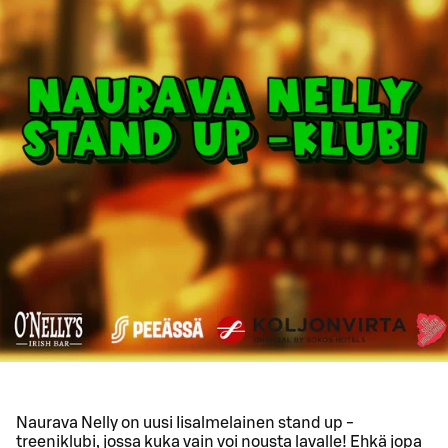
Naurava Nelly on uusi Iisalmelainen stand up -
treeniklubi, jossa kuka vain voi nousta lavalle! Ehkä jopa