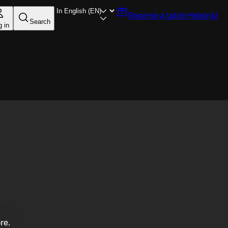
Reserve a table
Helsinki
Search
g in
re.