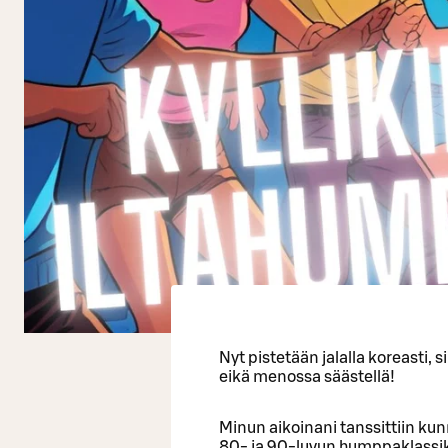
Nyt pistetään jalalla koreasti, s
eikä menossa säästellä!
Minun aikoinani tanssittiin kun
80- ja 90-luvun humppaklassikoi