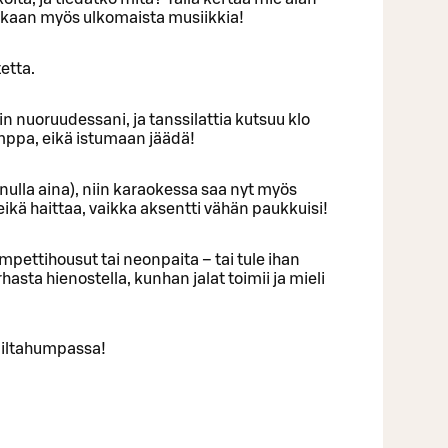
ekaan myös ulkomaista musiikkia!
etta.
uin nuoruudessani, ja tanssilattia kutsuu klo
umppa, eikä istumaan jäädä!
inulla aina), niin karaokessa saa nyt myös
eikä haittaa, vaikka aksentti vähän paukkuisi!
mpettihousut tai neonpaita – tai tule ihan
urhasta hienostella, kunhan jalat toimii ja mieli
 iltahumpassa!