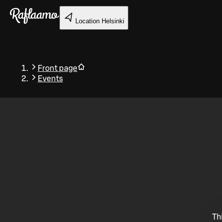
Skip to main content
Location
Helsinki
Front page
Events
Back
Th