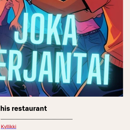
this restaurant
Kyllikki