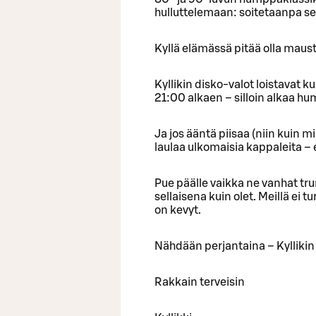
hulluttelemaan: soitetaanpa s
Kyllä elämässä pitää olla maust
Kyllikin disko-valot loistavat k
21:00 alkaen – silloin alkaa h
Ja jos ääntä piisaa (niin kuin m
laulaa ulkomaisia kappaleita – 
Pue päälle vaikka ne vanhat tru
sellaisena kuin olet. Meillä ei t
on kevyt.
Nähdään perjantaina – Kyllikin
Rakkain terveisin