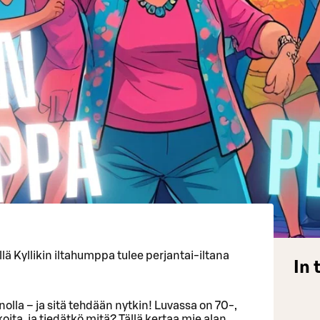
illä Kyllikin iltahumppa tulee perjantai-iltana
In 
nolla – ja sitä tehdään nytkin! Luvassa on 70-,
ta, ja tiedätkö mitä? Tällä kertaa mie alan