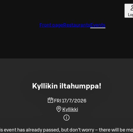
Lo
Front page
Restaurants
Events
Kyllikin iltahumppa!
FRI 17/7/2026
Kyllikki
is event has already passed, but don't worry – there will be mo