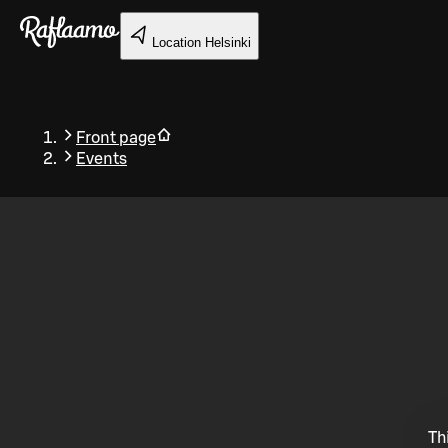
Skip to main content
Location
Helsinki
Front page
Events
Back
Th