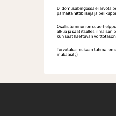
Dildomusabingossa ei arvota pe
parhaita hittibiisejä ja pelikup
Osallistuminen on superhelppo
alkua ja saat itsellesi ilmaisen 
kun saat haettavan voittotaso
Tervetuloa mukaan tuhmailema
mukaasi! ;)