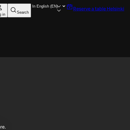
Reserve a table
Helsinki
Search
g in
re.