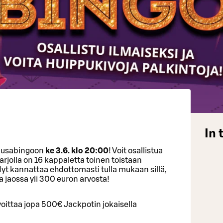
In 
omusabingoon
ke 3.6. klo 20:00
! Voit osallistua
tarjolla on 16 kappaletta toinen toistaan
yt kannattaa ehdottomasti tulla mukaan sillä,
na jaossa yli 300 euron arvosta!
 voittaa jopa 500€ Jackpotin jokaisella