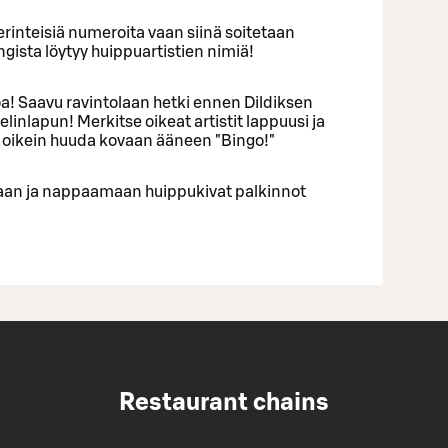
rinteisiä numeroita vaan siinä soitetaan
ongista löytyy huippuartistien nimiä!
a! Saavu ravintolaan hetki ennen Dildiksen
pelinlapun! Merkitse oikeat artistit lappuusi ja
n oikein huuda kovaan ääneen "Bingo!"
an ja nappaamaan huippukivat palkinnot
Restaurant chains