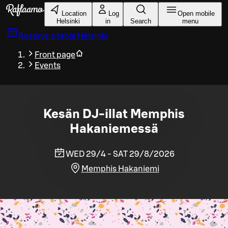
Skip to main content
Location
Log
Open mobile
Helsinki
in
Search
menu
Reserve a table
Helsinki
Front page
Events
Kesän DJ-illat Memphis
Hakaniemessä
WED 29/4 - SAT 29/8/2026
Memphis Hakaniemi