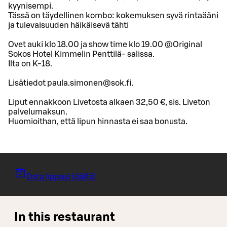
kyynisempi.
Tässä on täydellinen kombo: kokemuksen syvä rintaääni
ja tulevaisuuden häikäisevä tähti
Ovet auki klo 18.00 ja show time klo 19.00 @Original
Sokos Hotel Kimmelin Penttilä- salissa.
Ilta on K-18.
Lisätiedot paula.simonen@sok.fi.
Liput ennakkoon Livetosta alkaen 32,50 €, sis. Liveton
palvelumaksun.
Huomioithan, että lipun hinnasta ei saa bonusta.
Osta lippusi täältä!
In this restaurant