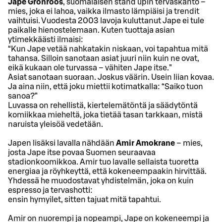
Jape Grönroos
, suomalaisen stand upin tervaskanto –
mies, joka ei lahoa, vaikka ilmasto lämpiäisi ja trendit
vaihtuisi. Vuodesta 2003 lavoja kuluttanut Jape ei tule
paikalle hienostelemaan. Kuten tuottaja asian
ytimekkäästi ilmaisi:
“Kun Jape vetää nahkatakin niskaan, voi tapahtua mitä
tahansa. Silloin sanotaan asiat juuri niin kuin ne ovat,
eikä kukaan ole turvassa – vähiten Jape itse.”
Asiat sanotaan suoraan. Joskus väärin. Usein liian kovaa.
Ja aina niin, että joku miettii kotimatkalla: “Saiko tuon
sanoa?”
Luvassa on rehellistä, kiertelemätöntä ja säädytöntä
komiikkaa mieheltä, joka tietää tasan tarkkaan, mistä
naruista yleisöä vedetään.
Japen lisäksi lavalla nähdään
Amir Amokrane
– mies,
josta Jape itse povaa Suomen seuraavaa
stadionkoomikkoa. Amir tuo lavalle sellaista tuoretta
energiaa ja röyhkeyttä, että kokeneempaakin hirvittää.
Yhdessä he muodostavat yhdistelmän, joka on kuin
espresso ja tervashotti:
ensin hymyilet, sitten tajuat mitä tapahtui.
Amir on nuorempi ja nopeampi, Jape on kokeneempi ja