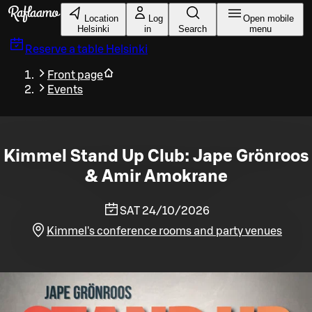
Skip to main content
Location
Log
Open mobile
Helsinki
in
Search
menu
Reserve a table
Helsinki
Front page
Events
Kimmel Stand Up Club: Jape Grönroos
& Amir Amokrane
SAT 24/10/2026
Kimmel's conference rooms and party venues