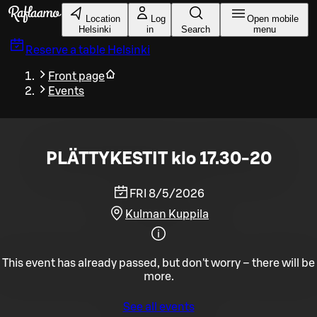
Skip to main content
Location
Log
Open mobile
Helsinki
in
Search
menu
Reserve a table
Helsinki
Front page
Events
PLÄTTYKESTIT klo 17.30-20
FRI 8/5/2026
Kulman Kuppila
This event has already passed, but don't worry – there will be
more.
See all events