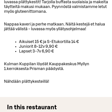
luvassa plättykestit! Tarjolla buffasta suolaisia ja makeita
täytteitä makusi mukaan. Pyynnöstä valmistamme letut
myös gluteenittomana.
Nappaa kaveri ja perhe matkaan. Näitä kestejä et halua
jättää välistä - luvassa myös yllätysohjelmaa!
Aikuiset 15 € ja S-Etukortilla 14 €
Juniorit 8-12v 9,90 €
Lapset 3-7v 6,90 €
Kulman Kuppilan löydät Kauppakeskus Myllyn
1.kerroksesta Prisman päädystä.
Nähdään plättykesteillä!
In this restaurant