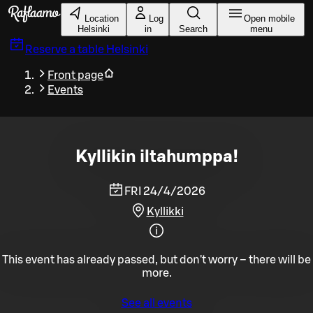
Skip to main content
Location
Log
Open mobile
Helsinki
in
Search
menu
Reserve a table
Helsinki
Front page
Events
Kyllikin iltahumppa!
FRI 24/4/2026
Kyllikki
This event has already passed, but don't worry – there will be
more.
See all events