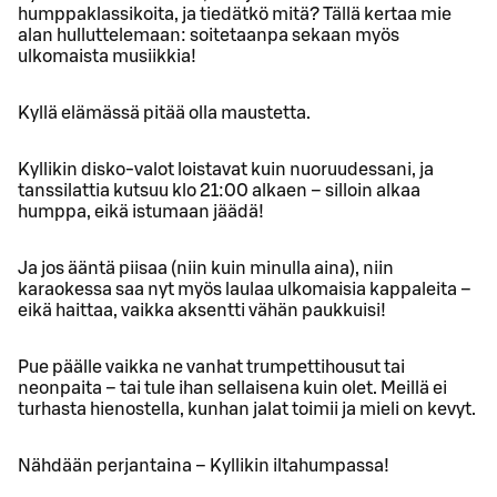
humppaklassikoita, ja tiedätkö mitä? Tällä kertaa mie
alan hulluttelemaan: soitetaanpa sekaan myös
ulkomaista musiikkia!
Kyllä elämässä pitää olla maustetta.
Kyllikin disko-valot loistavat kuin nuoruudessani, ja
tanssilattia kutsuu klo 21:00 alkaen – silloin alkaa
humppa, eikä istumaan jäädä!
Ja jos ääntä piisaa (niin kuin minulla aina), niin
karaokessa saa nyt myös laulaa ulkomaisia kappaleita –
eikä haittaa, vaikka aksentti vähän paukkuisi!
Pue päälle vaikka ne vanhat trumpettihousut tai
neonpaita – tai tule ihan sellaisena kuin olet. Meillä ei
turhasta hienostella, kunhan jalat toimii ja mieli on kevyt.
Nähdään perjantaina – Kyllikin iltahumpassa!