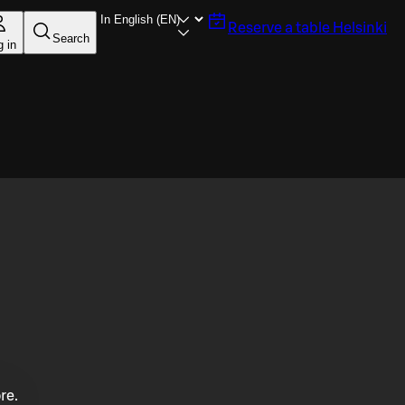
Reserve a table
Helsinki
Search
g in
re.