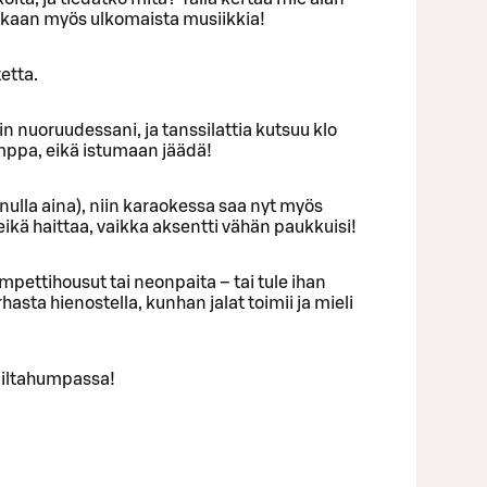
ekaan myös ulkomaista musiikkia!
etta.
uin nuoruudessani, ja tanssilattia kutsuu klo
umppa, eikä istumaan jäädä!
inulla aina), niin karaokessa saa nyt myös
eikä haittaa, vaikka aksentti vähän paukkuisi!
mpettihousut tai neonpaita – tai tule ihan
urhasta hienostella, kunhan jalat toimii ja mieli
 iltahumpassa!