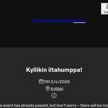
Lo
Front page
Restaurants
Events
Kyllikin iltahumppa!
FRI 3/4/2026
Kyllikki
is event has already passed, but don't worry – there will be mo