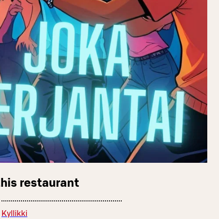
this restaurant
Kyllikki