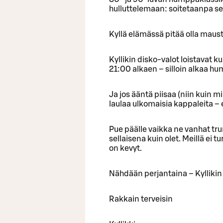
hulluttelemaan: soitetaanpa s
Kyllä elämässä pitää olla maust
Kyllikin disko-valot loistavat k
21:00 alkaen – silloin alkaa h
Ja jos ääntä piisaa (niin kuin m
laulaa ulkomaisia kappaleita – 
Pue päälle vaikka ne vanhat tru
sellaisena kuin olet. Meillä ei t
on kevyt.
Nähdään perjantaina – Kyllikin
Rakkain terveisin