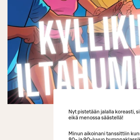
Nyt pistetään jalalla koreasti, s
eikä menossa säästellä!
Minun aikoinani tanssittiin kun
80- ja 90-luvun humppaklassikoi