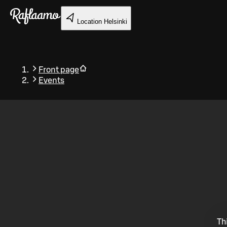
Skip to main content
Location
Helsinki
Front page
Events
Back
Th