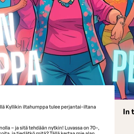
illä Kyllikin iltahumppa tulee perjantai-iltana
In 
nolla – ja sitä tehdään nytkin! Luvassa on 70-,
ta, ja tiedätkö mitä? Tällä kertaa mie alan