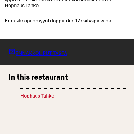
lippu.fi, Break Sokos Hotel Tahkon Vastaanotto ja
Hophaus Tahko.
Ennakkolipunmyynti loppuu klo 17 esityspäivänä.
ENNAKKOLIPUT TÄSTÄ
In this restaurant
Hophaus Tahko