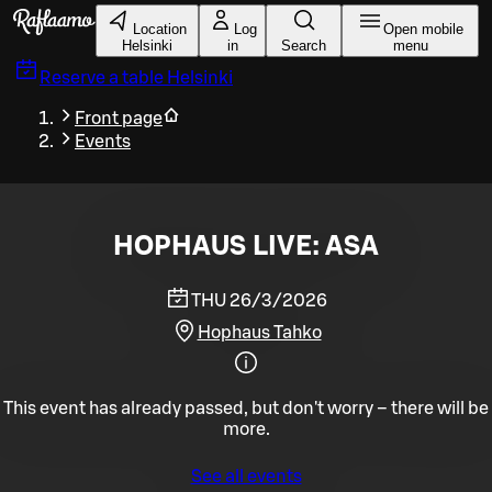
Skip to main content
Location
Log
Open mobile
Helsinki
in
Search
menu
Reserve a table
Helsinki
Front page
Events
HOPHAUS LIVE: ASA
THU 26/3/2026
Hophaus Tahko
This event has already passed, but don't worry – there will be
more.
See all events