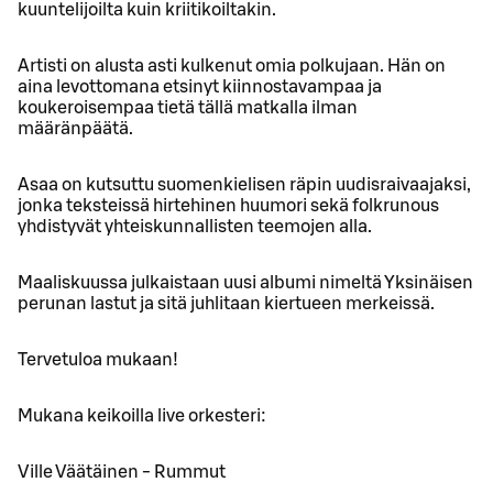
kuuntelijoilta kuin kriitikoiltakin.
Artisti on alusta asti kulkenut omia polkujaan. Hän on
aina levottomana etsinyt kiinnostavampaa ja
koukeroisempaa tietä tällä matkalla ilman
määränpäätä.
Asaa on kutsuttu suomenkielisen räpin uudisraivaajaksi,
jonka teksteissä hirtehinen huumori sekä folkrunous
yhdistyvät yhteiskunnallisten teemojen alla.
Maaliskuussa julkaistaan uusi albumi nimeltä Yksinäisen
perunan lastut ja sitä juhlitaan kiertueen merkeissä.
Tervetuloa mukaan!
Mukana keikoilla live orkesteri:
Ville Väätäinen - Rummut