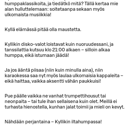
humppaklassikoita, ja tiedätkö mitä? Tällä kertaa mie
alan hulluttelemaan: soitetaanpa sekaan myös
ulkomaista musiikkia!
Kyllä elämässä pitää olla maustetta.
Kyllikin disko-valot loistavat kuin nuoruudessani, ja
tanssilattia kutsuu klo 21:00 alkaen – silloin alkaa
humppa, eikä istumaan jäädä!
Ja jos ääntä piisaa (niin kuin minulla aina), niin
karaokessa saa nyt myös laulaa ulkomaisia kappaleita –
eikä haittaa, vaikka aksentti vähän paukkuisi!
Pue päälle vaikka ne vanhat trumpettihousut tai
neonpaita – tai tule ihan sellaisena kuin olet. Meillä ei
turhasta hienostella, kunhan jalat toimii ja mieli on kevyt.
Nähdään perjantaina – Kyllikin iltahumpassa!