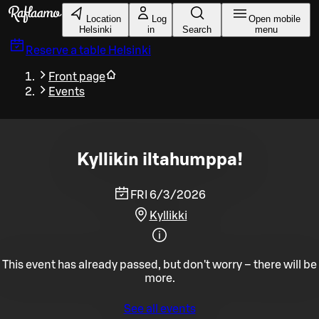
Skip to main content
Location
Log
Open mobile
Helsinki
in
Search
menu
Reserve a table
Helsinki
Front page
Events
Kyllikin iltahumppa!
FRI 6/3/2026
Kyllikki
This event has already passed, but don't worry – there will be
more.
See all events