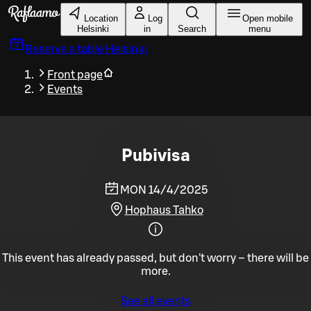
Skip to main content
Location
Log
Open mobile
Helsinki
in
Search
menu
Reserve a table
Helsinki
Front page
Events
Pubivisa
MON 14/4/2025
Hophaus Tahko
This event has already passed, but don't worry – there will be
more.
See all events