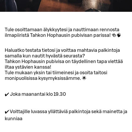
Tule osoittamaan älykkyytesi ja nauttimaan rennosta
ilmapiiristä Tahkon Hophausin pubivisan parissa! 🍻🧠
Haluatko testata tietosi ja voittaa mahtavia palkintoja
samalla kun nautit hyvästä seurasta?
Tahkon Hophausin pubivisa on täydellinen tapa viettää
iltaa ystävien kanssa!
Tule mukaan yksin tai tiimeinesi ja osoita taitosi
monipuolisissa kysymyksissämme. 🌟
✔️ Joka maanantai klo 19.30
✔️ Voittajille luvassa yllättäviä palkintoja sekä mainetta ja
kunniaa