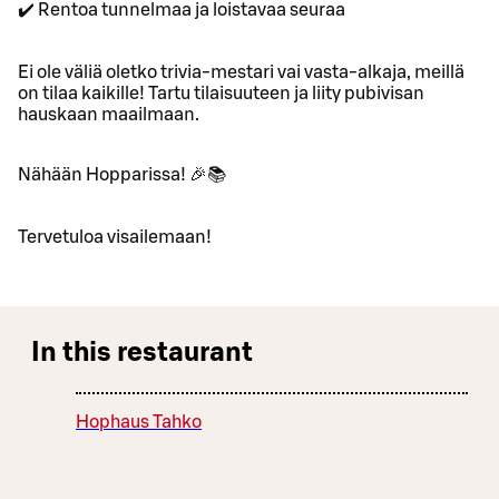
✔️ Rentoa tunnelmaa ja loistavaa seuraa
Ei ole väliä oletko trivia-mestari vai vasta-alkaja, meillä
on tilaa kaikille! Tartu tilaisuuteen ja liity pubivisan
hauskaan maailmaan.
Nähään Hopparissa! 🎉📚
Tervetuloa visailemaan!
In this restaurant
Hophaus Tahko