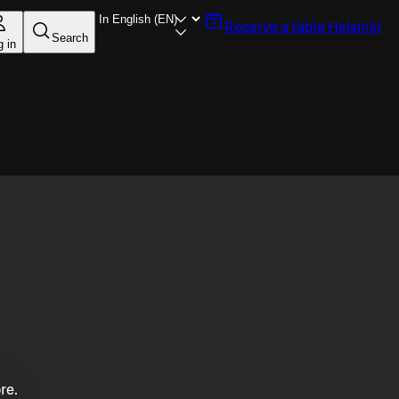
Reserve a table
Helsinki
Search
g in
re.