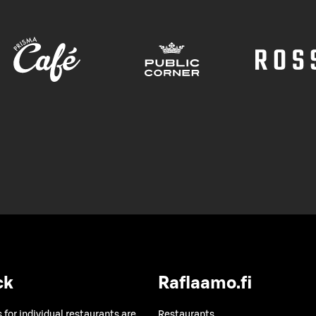
ck
Raflaamo.fi
 for individual restaurants are
Restaurants