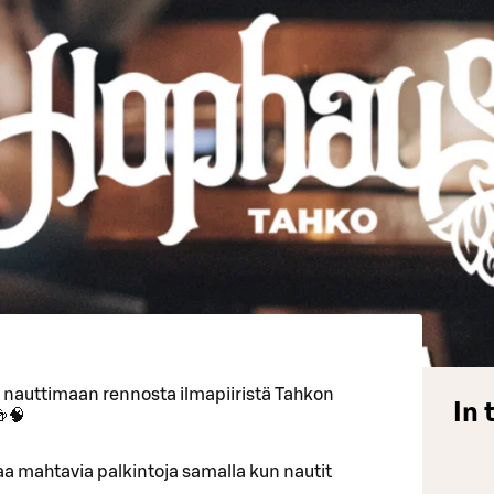
a nauttimaan rennosta ilmapiiristä Tahkon
In 
🍻🧠
ttaa mahtavia palkintoja samalla kun nautit