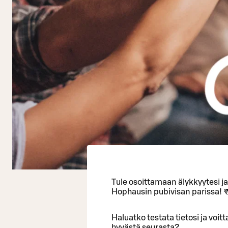
Tule osoittamaan älykkyytesi j
Hophausin pubivisan parissa! 
Haluatko testata tietosi ja voi
hyvästä seurasta?