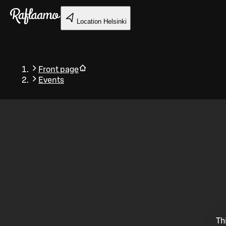
Skip to main content
Location
Helsinki
Front page
Events
Back
Th