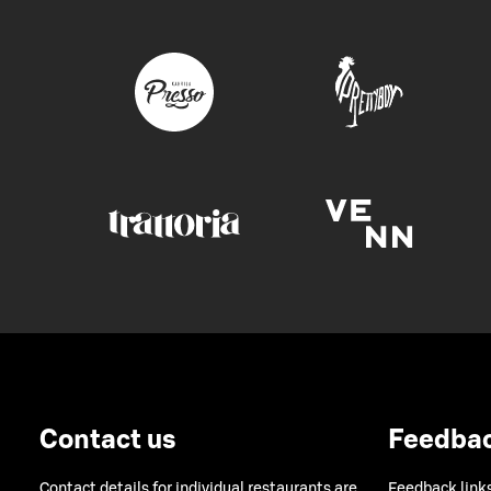
Contact us
Feedba
Contact details for individual restaurants are
Feedback links