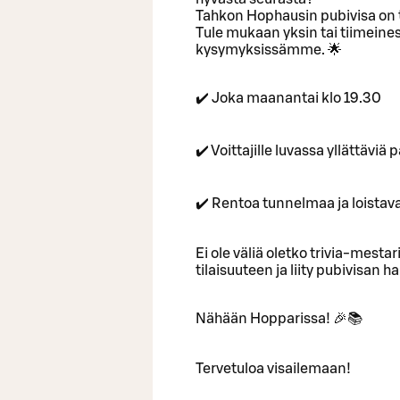
Tahkon Hophausin pubivisa on t
Tule mukaan yksin tai tiimeinesi
kysymyksissämme. 🌟
✔️ Joka maanantai klo 19.30
✔️ Voittajille luvassa yllättävi
✔️ Rentoa tunnelmaa ja loistav
Ei ole väliä oletko trivia-mestari
tilaisuuteen ja liity pubivisan
Nähään Hopparissa! 🎉📚
Tervetuloa visailemaan!