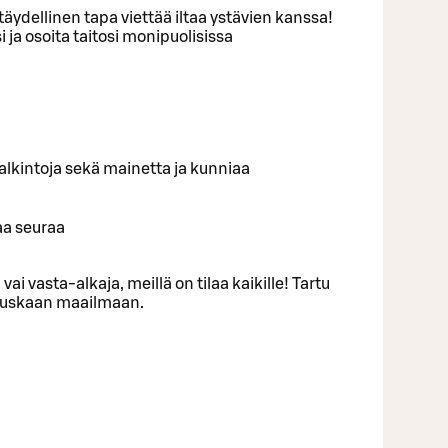
äydellinen tapa viettää iltaa ystävien kanssa!
 ja osoita taitosi monipuolisissa
ä palkintoja sekä mainetta ja kunniaa
aa seuraa
 vai vasta-alkaja, meillä on tilaa kaikille! Tartu
 hauskaan maailmaan.