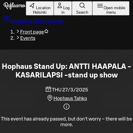
Skip to main content
Location
Log
Open mobile
Helsinki
in
Search
menu
Reserve a table
Helsinki
Front page
Events
Hophaus Stand Up: ANTTI HAAPALA -
KASARILAPSI -stand up show
THU 27/3/2025
Hophaus Tahko
This event has already passed, but don't worry – there will be
more.