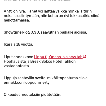
Antti on jyrä. Hänet voi laittaa vaikka minkä laiturin
nokalle esiintymään, niin kohta on rivi tukkasotkia siinä
hekottamassa.
Showtime klo 20.30, saavuthan paikalle ajoissa.
Ikäraja 18 vuotta.
Liput ennakkoon
Lippu.fi,
Opens in a new tab
Hophausista ja Break Sokos Hotel Tahkon
vastaanotosta.
Lippuja saatavilla ovelta, mikäli tapahtuma ei ole
ennakkoon loppuunmyyty.
Oikeudet muutoksiin pidätetään.