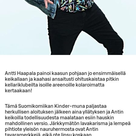
Antti Haapala painoi kaasun pohjaan jo ensimmäisellä
keikallaan ja kaahasi ansaitusti ohituskaistaa pitkin
kellariklubeilta isoille areenoille kolaroimatta
kertaakaan!
Tämä Suomikomiikan Kinder-muna paljastaa
herkullisen aloituksen jälkeen aina yllätyksen ja Antin
keikoilla todellisuudesta maalataan esiin hauskin
mahdollinen versio. Järkkymätön lavakarisma ja lempeä
pihtiote yleisön nauruhermosta ovat Antin
tavaramerkkejä, eikä ote lipsu koskaan.