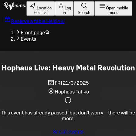
Skip to main content
Location
Log
Open mobile
Helsinki
in
Search
menu
Reserve a table
Helsinki
Front page
Events
Hophaus Live: Heavy Metal Revolution
FRI 21/3/2025
Hophaus Tahko
This event has already passed, but don't worry – there will be
more.
See all events