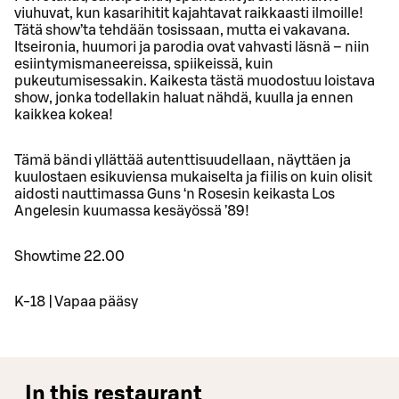
viuhuvat, kun kasarihitit kajahtavat raikkaasti ilmoille!
Tätä show’ta tehdään tosissaan, mutta ei vakavana.
Itseironia, huumori ja parodia ovat vahvasti läsnä – niin
esiintymismaneereissa, spiikeissä, kuin
pukeutumisessakin. Kaikesta tästä muodostuu loistava
show, jonka todellakin haluat nähdä, kuulla ja ennen
kaikkea kokea!
Tämä bändi yllättää autenttisuudellaan, näyttäen ja
kuulostaen esikuviensa mukaiselta ja fiilis on kuin olisit
aidosti nauttimassa Guns ‘n Rosesin keikasta Los
Angelesin kuumassa kesäyössä ’89!
Showtime 22.00
K-18 | Vapaa pääsy
In this restaurant