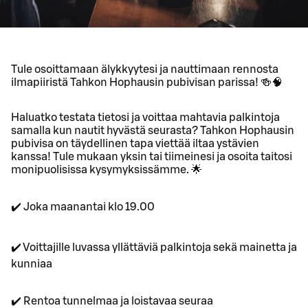
Tule osoittamaan älykkyytesi ja nauttimaan rennosta
ilmapiiristä Tahkon Hophausin pubivisan parissa! 🍻🧠
Haluatko testata tietosi ja voittaa mahtavia palkintoja
samalla kun nautit hyvästä seurasta? Tahkon Hophausin
pubivisa on täydellinen tapa viettää iltaa ystävien
kanssa! Tule mukaan yksin tai tiimeinesi ja osoita taitosi
monipuolisissa kysymyksissämme. 🌟
✔️ Joka maanantai klo 19.00
✔️ Voittajille luvassa yllättäviä palkintoja sekä mainetta ja
kunniaa
✔️ Rentoa tunnelmaa ja loistavaa seuraa