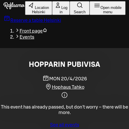
Skip to main content
Location
Log
Open mobile
Helsinki
in
Search
menu
Reserve a table
Helsinki
Front page
Events
HOPPARIN PUBIVISA
MON 20/4/2026
Hophaus Tahko
This event has already passed, but don't worry – there will be
more.
See all events