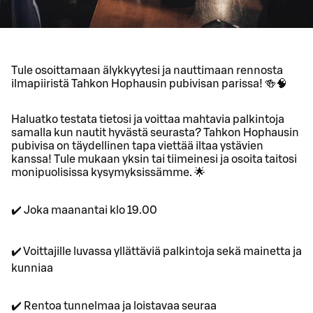
Tule osoittamaan älykkyytesi ja nauttimaan rennosta
ilmapiiristä Tahkon Hophausin pubivisan parissa! 🍻🧠
Haluatko testata tietosi ja voittaa mahtavia palkintoja
samalla kun nautit hyvästä seurasta? Tahkon Hophausin
pubivisa on täydellinen tapa viettää iltaa ystävien
kanssa! Tule mukaan yksin tai tiimeinesi ja osoita taitosi
monipuolisissa kysymyksissämme. 🌟
✔️ Joka maanantai klo 19.00
✔️ Voittajille luvassa yllättäviä palkintoja sekä mainetta ja
kunniaa
✔️ Rentoa tunnelmaa ja loistavaa seuraa