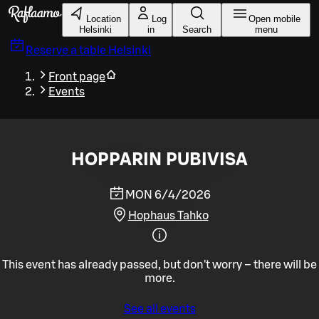
Skip to main content
Location
Log
Open mobile
Helsinki
in
Search
menu
Reserve a table
Helsinki
Front page
Events
HOPPARIN PUBIVISA
MON 6/4/2026
Hophaus Tahko
This event has already passed, but don't worry – there will be
more.
See all events