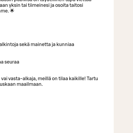
an yksin tai tiimeinesi ja osoita taitosi
me. 🌟
ä palkintoja sekä mainetta ja kunniaa
aa seuraa
 vai vasta-alkaja, meillä on tilaa kaikille! Tartu
 hauskaan maailmaan.