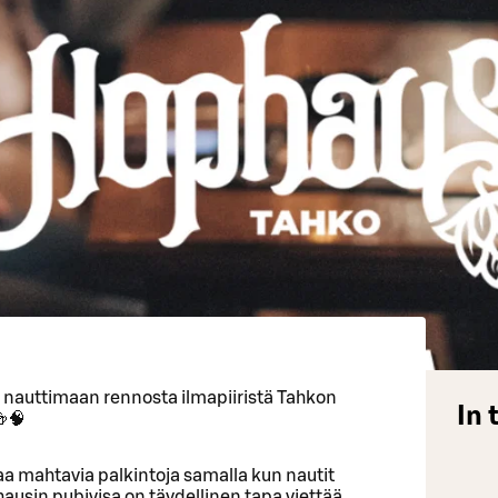
a nauttimaan rennosta ilmapiiristä Tahkon
In 
🍻🧠
ttaa mahtavia palkintoja samalla kun nautit
usin pubivisa on täydellinen tapa viettää