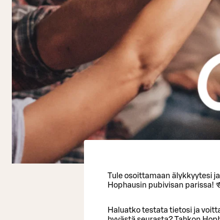
Tule osoittamaan älykkyytesi j
Hophausin pubivisan parissa! 
Haluatko testata tietosi ja voi
hyvästä seurasta? Tahkon Hopha