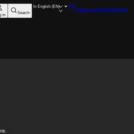
Reserve a table
Helsinki
Search
g in
re.