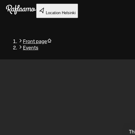
Skip to main content
Location
Helsinki
Front page
Events
Back
Th