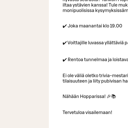
iltaa ystävien kanssa! Tule muka
monipuolisissa kysymyksissäm
✔️ Joka maanantai klo 19.00
✔️ Voittajille luvassa yllättävi
✔️ Rentoa tunnelmaa ja loistav
Ei ole väliä oletko trivia-mestari
tilaisuuteen ja liity pubivisan
Nähään Hopparissa! 🎉📚
Tervetuloa visailemaan!