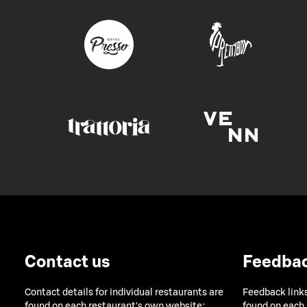
Contact us
Feedba
Contact details for individual restaurants are
Feedback links
found on each restaurant's own website:
found on each