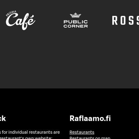
ck
Raflaamo.fi
 for individual restaurants are
Restaurants
 restaurant's own website:
Restaurants on map