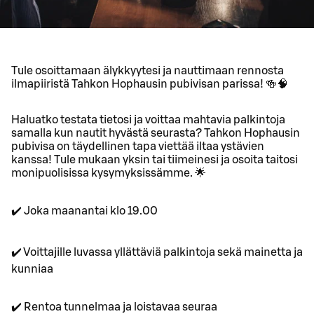
Tule osoittamaan älykkyytesi ja nauttimaan rennosta
ilmapiiristä Tahkon Hophausin pubivisan parissa! 🍻🧠
Haluatko testata tietosi ja voittaa mahtavia palkintoja
samalla kun nautit hyvästä seurasta? Tahkon Hophausin
pubivisa on täydellinen tapa viettää iltaa ystävien
kanssa! Tule mukaan yksin tai tiimeinesi ja osoita taitosi
monipuolisissa kysymyksissämme. 🌟
✔️ Joka maanantai klo 19.00
✔️ Voittajille luvassa yllättäviä palkintoja sekä mainetta ja
kunniaa
✔️ Rentoa tunnelmaa ja loistavaa seuraa