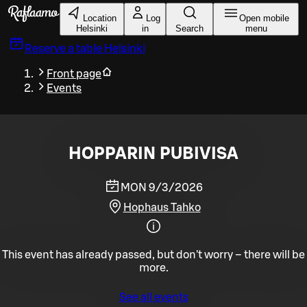
Skip to main content
Location
Log
Open mobile
Helsinki
in
Search
menu
Reserve a table
Helsinki
Front page
Events
HOPPARIN PUBIVISA
MON 9/3/2026
Hophaus Tahko
This event has already passed, but don't worry – there will be
more.
See all events