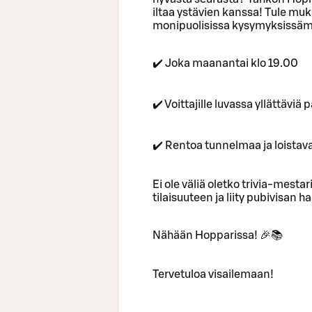
iltaa ystävien kanssa! Tule muka
monipuolisissa kysymyksissäm
✔️ Joka maanantai klo 19.00
✔️ Voittajille luvassa yllättävi
✔️ Rentoa tunnelmaa ja loistav
Ei ole väliä oletko trivia-mestari
tilaisuuteen ja liity pubivisan
Nähään Hopparissa! 🎉📚
Tervetuloa visailemaan!