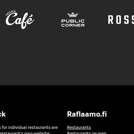
ck
Raflaamo.fi
 for individual restaurants are
Restaurants
 restaurant's own website:
Restaurants on map