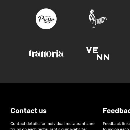
Contact us
Feedba
Contact details for individual restaurants are
Feedback links
found on each restaurant's own website:
found on each