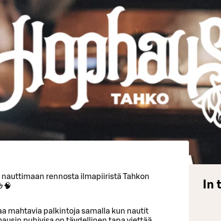
a nauttimaan rennosta ilmapiiristä Tahkon
In 
🍻🧠
ttaa mahtavia palkintoja samalla kun nautit
usin pubivisa on täydellinen tapa viettää