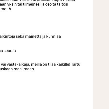
an yksin tai tiimeinesi ja osoita taitosi
me. 🌟
ä palkintoja sekä mainetta ja kunniaa
aa seuraa
 vai vasta-alkaja, meillä on tilaa kaikille! Tartu
 hauskaan maailmaan.