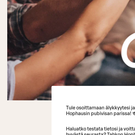
Tule osoittamaan älykkyytesi j
Hophausin pubivisan parissa! 
Haluatko testata tietosi ja voi
hyvästä seurasta? Tahkon Hopha