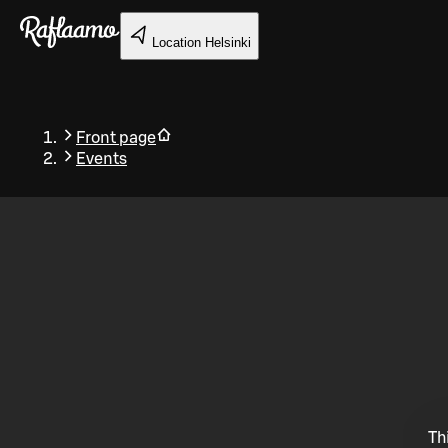
Skip to main content
Location
Helsinki
Front page
Events
Back
Th