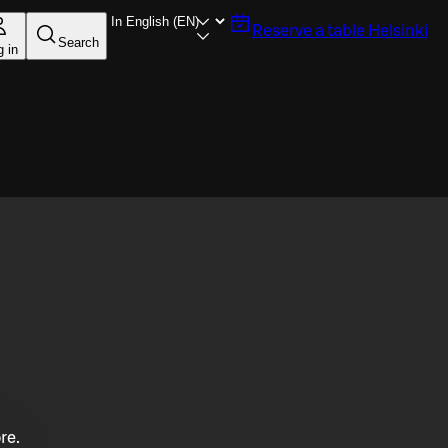
Reserve a table
Helsinki
Search
g in
re.