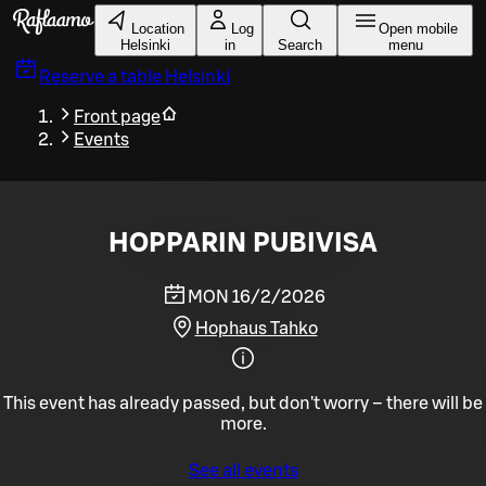
Skip to main content
Location
Log
Open mobile
Helsinki
in
Search
menu
Reserve a table
Helsinki
Front page
Events
HOPPARIN PUBIVISA
MON 16/2/2026
Hophaus Tahko
This event has already passed, but don't worry – there will be
more.
See all events