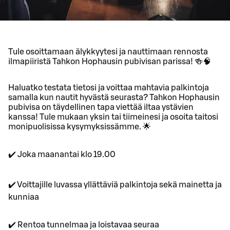
Tule osoittamaan älykkyytesi ja nauttimaan rennosta
ilmapiiristä Tahkon Hophausin pubivisan parissa! 🍻🧠
Haluatko testata tietosi ja voittaa mahtavia palkintoja
samalla kun nautit hyvästä seurasta? Tahkon Hophausin
pubivisa on täydellinen tapa viettää iltaa ystävien
kanssa! Tule mukaan yksin tai tiimeinesi ja osoita taitosi
monipuolisissa kysymyksissämme. 🌟
✔️ Joka maanantai klo 19.00
✔️ Voittajille luvassa yllättäviä palkintoja sekä mainetta ja
kunniaa
✔️ Rentoa tunnelmaa ja loistavaa seuraa