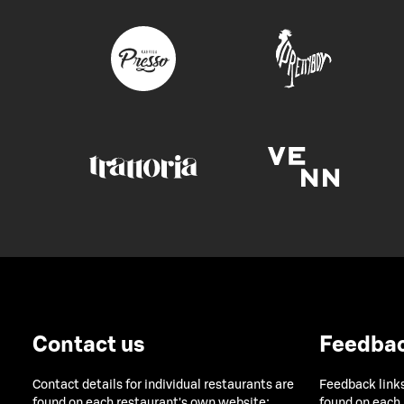
Contact us
Feedba
Contact details for individual restaurants are
Feedback links
found on each restaurant's own website:
found on each