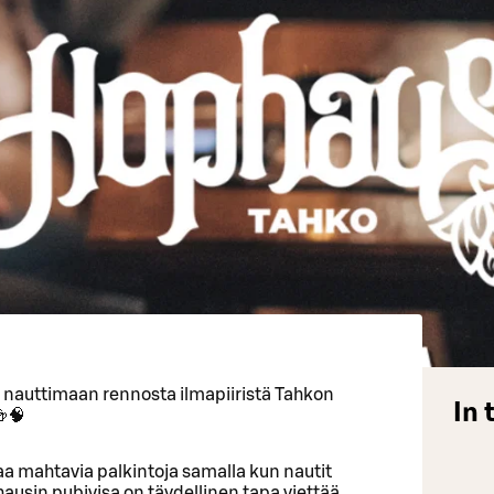
a nauttimaan rennosta ilmapiiristä Tahkon
In 
🍻🧠
ttaa mahtavia palkintoja samalla kun nautit
usin pubivisa on täydellinen tapa viettää