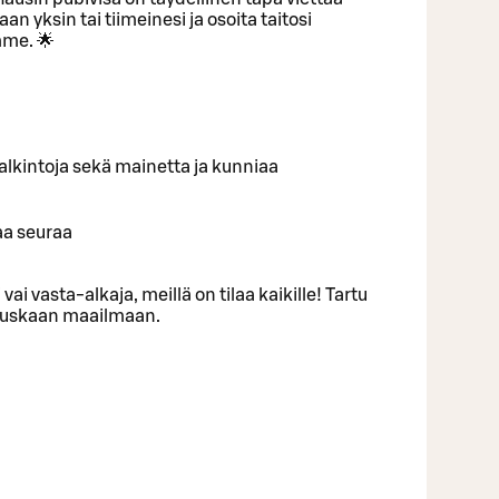
an yksin tai tiimeinesi ja osoita taitosi
me. 🌟
ä palkintoja sekä mainetta ja kunniaa
aa seuraa
 vai vasta-alkaja, meillä on tilaa kaikille! Tartu
 hauskaan maailmaan.