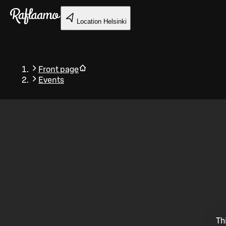
Skip to main content
Location
Helsinki
Front page
Events
Back
Th