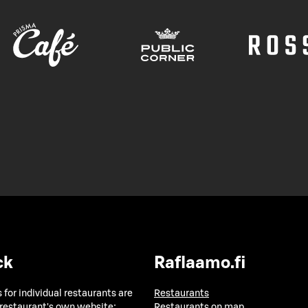
ck
Raflaamo.fi
 for individual restaurants are
Restaurants
 restaurant's own website:
Restaurants on map