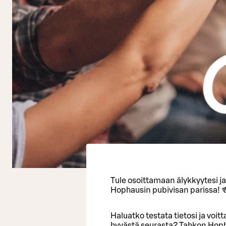
Tule osoittamaan älykkyytesi j
Hophausin pubivisan parissa! 
Haluatko testata tietosi ja voi
hyvästä seurasta? Tahkon Hopha