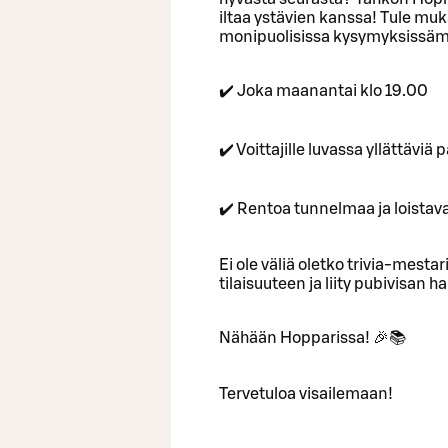
iltaa ystävien kanssa! Tule muka
monipuolisissa kysymyksissäm
✔️ Joka maanantai klo 19.00
✔️ Voittajille luvassa yllättävi
✔️ Rentoa tunnelmaa ja loistav
Ei ole väliä oletko trivia-mestari
tilaisuuteen ja liity pubivisan
Nähään Hopparissa! 🎉📚
Tervetuloa visailemaan!