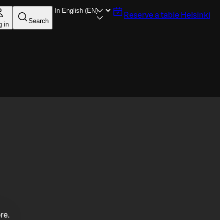
Reserve a table
Helsinki
Search
g in
re.