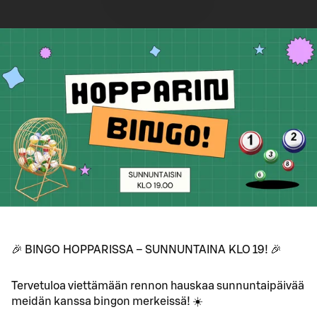
🎉 BINGO HOPPARISSA – SUNNUNTAINA KLO 19! 🎉
Tervetuloa viettämään rennon hauskaa sunnuntaipäivää
meidän kanssa bingon merkeissä! ☀️