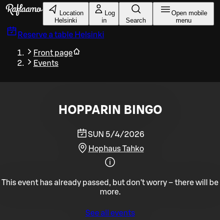
Skip to main content
Location
Log
Open mobile
Helsinki
in
Search
menu
Reserve a table
Helsinki
Front page
Events
HOPPARIN BINGO
SUN 5/4/2026
Hophaus Tahko
This event has already passed, but don't worry – there will be
more.
See all events