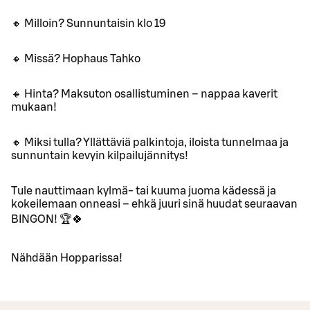
🔸 Milloin? Sunnuntaisin klo 19
🔸 Missä? Hophaus Tahko
🔸 Hinta? Maksuton osallistuminen – nappaa kaverit
mukaan!
🔸 Miksi tulla? Yllättäviä palkintoja, iloista tunnelmaa ja
sunnuntain kevyin kilpailujännitys!
Tule nauttimaan kylmä- tai kuuma juoma kädessä ja
kokeilemaan onneasi – ehkä juuri sinä huudat seuraavan
BINGON! 🏆🍀
Nähdään Hopparissa!