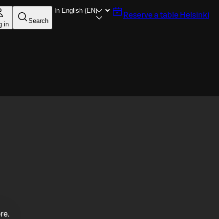
Reserve a table
Helsinki
Search
g in
re.