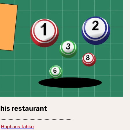
this restaurant
Hophaus Tahko