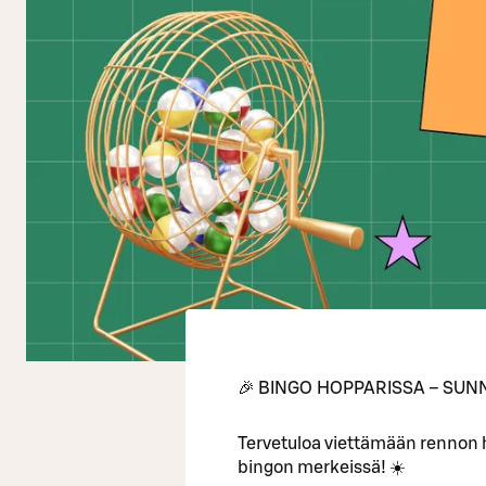
🎉 BINGO HOPPARISSA – SUNN
Tervetuloa viettämään rennon
bingon merkeissä! ☀️