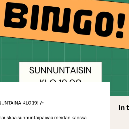
UNTAINA KLO 19! 🎉
In 
 hauskaa sunnuntaipäivää meidän kanssa