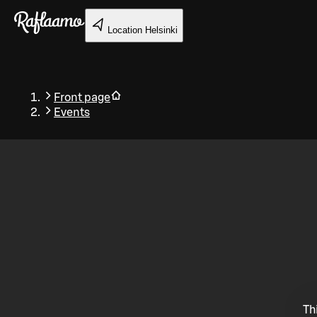
Skip to main content
Location
Helsinki
Front page
Events
Back
Th