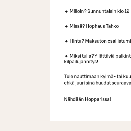
🔸 Milloin? Sunnuntaisin klo 19
🔸 Missä? Hophaus Tahko
🔸 Hinta? Maksuton osallistum
🔸 Miksi tulla? Yllättäviä palki
kilpailujännitys!
Tule nauttimaan kylmä- tai ku
ehkä juuri sinä huudat seuraa
Nähdään Hopparissa!