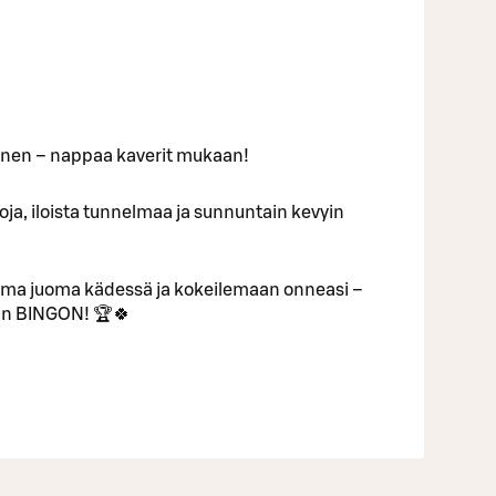
inen – nappaa kaverit mukaan!
ntoja, iloista tunnelmaa ja sunnuntain kevyin
uma juoma kädessä ja kokeilemaan onneasi –
van BINGON! 🏆🍀