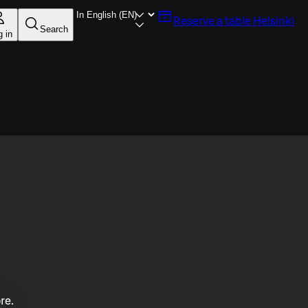
Reserve a table
Helsinki
Search
g in
re.