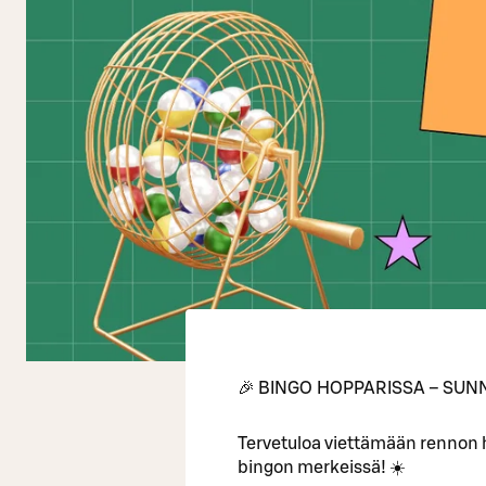
🎉 BINGO HOPPARISSA – SUNN
Tervetuloa viettämään rennon
bingon merkeissä! ☀️