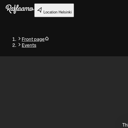
Skip to main content
Location
Helsinki
Front page
Events
Back
Th