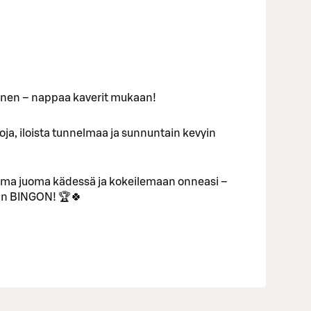
inen – nappaa kaverit mukaan!
ntoja, iloista tunnelmaa ja sunnuntain kevyin
uma juoma kädessä ja kokeilemaan onneasi –
van BINGON! 🏆🍀