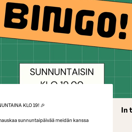
UNTAINA KLO 19! 🎉
In 
 hauskaa sunnuntaipäivää meidän kanssa