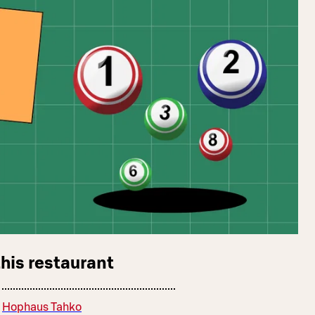
this restaurant
Hophaus Tahko