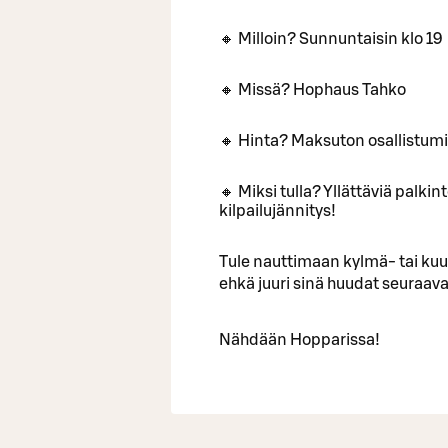
🔸 Milloin? Sunnuntaisin klo 19
🔸 Missä? Hophaus Tahko
🔸 Hinta? Maksuton osallistum
🔸 Miksi tulla? Yllättäviä palki
kilpailujännitys!
Tule nauttimaan kylmä- tai ku
ehkä juuri sinä huudat seuraa
Nähdään Hopparissa!