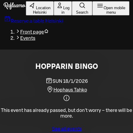
Skip to main content
Location
Log
Open mobile
Helsinki
in
Search
menu
Reserve a table
Helsinki
Front page
Events
HOPPARIN BINGO
SUN 18/1/2026
Hophaus Tahko
This event has already passed, but don't worry – there will be
more.
See all events