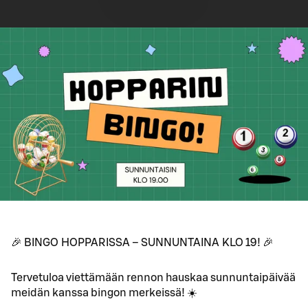
🎉 BINGO HOPPARISSA – SUNNUNTAINA KLO 19! 🎉
Tervetuloa viettämään rennon hauskaa sunnuntaipäivää
meidän kanssa bingon merkeissä! ☀️