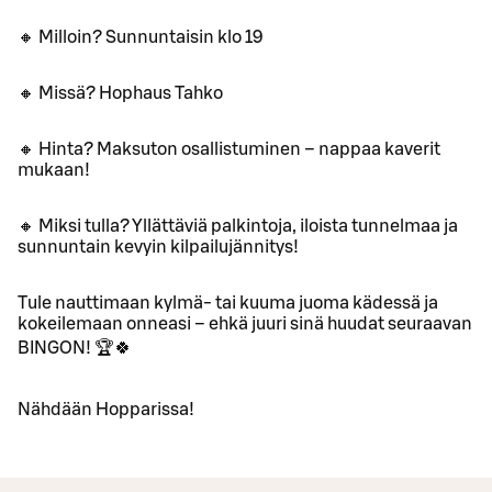
🔸 Milloin? Sunnuntaisin klo 19
🔸 Missä? Hophaus Tahko
🔸 Hinta? Maksuton osallistuminen – nappaa kaverit
mukaan!
🔸 Miksi tulla? Yllättäviä palkintoja, iloista tunnelmaa ja
sunnuntain kevyin kilpailujännitys!
Tule nauttimaan kylmä- tai kuuma juoma kädessä ja
kokeilemaan onneasi – ehkä juuri sinä huudat seuraavan
BINGON! 🏆🍀
Nähdään Hopparissa!