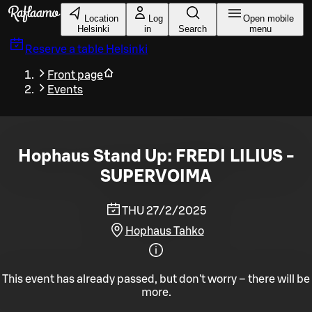
Skip to main content
Location
Log
Open mobile
Helsinki
in
Search
menu
Reserve a table
Helsinki
Front page
Events
Hophaus Stand Up: FREDI LILIUS -
SUPERVOIMA
THU 27/2/2025
Hophaus Tahko
This event has already passed, but don't worry – there will be
more.