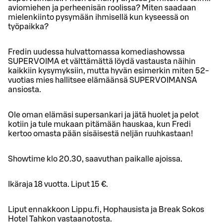
aviomiehen ja perheenisän roolissa? Miten saadaan
mielenkiinto pysymään ihmisellä kun kyseessä on
työpaikka?
Fredin uudessa hulvattomassa komediashowssa
SUPERVOIMA et välttämättä löydä vastausta näihin
kaikkiin kysymyksiin, mutta hyvän esimerkin miten 52-
vuotias mies hallitsee elämäänsä SUPERVOIMANSA
ansiosta.
Ole oman elämäsi supersankari ja jätä huolet ja pelot
kotiin ja tule mukaan pitämään hauskaa, kun Fredi
kertoo omasta pään sisäisestä neljän ruuhkastaan!
Showtime klo 20.30, saavuthan paikalle ajoissa.
Ikäraja 18 vuotta. Liput 15 €.
Liput ennakkoon Lippu.fi, Hophausista ja Break Sokos
Hotel Tahkon vastaanotosta.