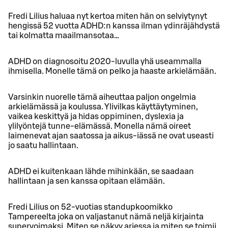
Fredi Lilius haluaa nyt kertoa miten hän on selviytynyt
hengissä 52 vuotta ADHD:n kanssa ilman ydinräjähdystä
tai kolmatta maailmansotaa…
ADHD on diagnosoitu 2020-luvulla yhä useammalla
ihmisella. Monelle tämä on pelko ja haaste arkielämään.
Varsinkin nuorelle tämä aiheuttaa paljon ongelmia
arkielämässä ja koulussa. Ylivilkas käyttäytyminen,
vaikea keskittyä ja hidas oppiminen, dyslexia ja
ylilyöntejä tunne-elämässä. Monella nämä oireet
laimenevat ajan saatossa ja aikus-iässä ne ovat useasti
jo saatu hallintaan.
ADHD ei kuitenkaan lähde mihinkään, se saadaan
hallintaan ja sen kanssa opitaan elämään.
Fredi Lilius on 52-vuotias standupkoomikko
Tampereelta joka on valjastanut nämä neljä kirjainta
supervoimaksi. Miten se näkyy arjessa ja miten se toimii