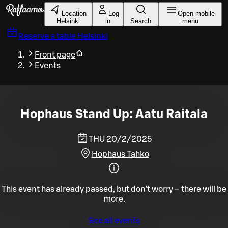
Skip to main content
Location
Log
Open mobile
Helsinki
in
Search
menu
Reserve a table
Helsinki
Front page
Events
Hophaus Stand Up: Aatu Raitala
THU 20/2/2025
Hophaus Tahko
This event has already passed, but don't worry – there will be
more.
See all events