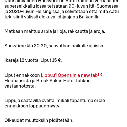
Kansainvälinen Hunsvotti on Aatu Raitalan verbaalinen
superseikkailu jossa tetsataan 90-luvun Itä-Suomessa
ja 2020-luvun Helsingissä ja selvitetään että mitä Aatu
teki siinä välissä elokuva-ohjaajana Balkanilla.
Matkaan mahtuu arpia ja iloja, rakkautta ja eroja.
Showtime klo 20.30, saavuthan paikalle ajoissa.
Ikäraja 18 vuotta. Liput 15 €.
Liput ennakkoon
Lippu.fi
Opens in a new tab
,
Hophausista ja Break Sokos Hotel Tahkon
vastaanotosta.
Lippuja saatavilla ovelta, mikäli tapahtuma ei ole
ennakkoon loppuunmyyty.
Oikeudet muutoksiin pidätetään.