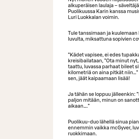
alkuperäisen laulaja – sävelt
Puolikuussa Karin kanssa musis
Luri Luokkalan voimin.
Tule tanssimaan ja kuulemaan 
luvulta, miksattuna sopivien c
”Kädet vapisee, ei edes tupakka
kreisibailataan, ”Ota minut nyt
taattu, luvassa parhaat bileet 
kilometriä on aina pitkät niin…”
sen, jäät kaipaamaan lisää!
Ja tähän se loppuu jälleenkin: ”H
paljon mitään, minun on sanotta
aikaan….”
Puolikuu-duo lähellä sinua pian
ennemmin vaikka mcGyver, luva
ruokkimaan.