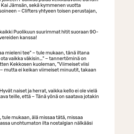
äjä Kai Jämsän, sekä kymmenen vuotta
oineen – Clifters yhtyeen toisen perustajan,
kaikki Puolikuun suurimmat hitit suoraan 90-
overeiden kanssa!
a mieleni tee” – tule mukaan, tänä iltana
, ota vaikka väkisin…” – tannertöminä on
sitten Kekkosen kuoleman, ”Viimeiset viisi
 – mutta ei keikan viimeiset minuutit, takaan
yvät naiset ja herrat, vaikka kello ei ole vielä
va teille, että – Tänä yönä on saatava jotakin
, tule mukaan, älä missaa tätä, missaa
ssa unohtumaton ilta nostalgian nälkääsi