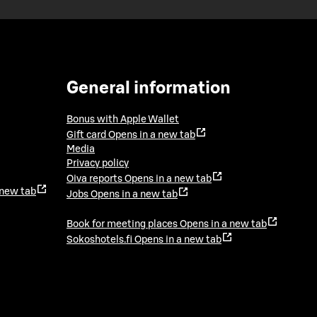
General information
Bonus with Apple Wallet
Gift card
Opens in a new tab
Media
Privacy policy
Oiva reports
Opens in a new tab
 new tab
Jobs
Opens in a new tab
Book for meeting places
Opens in a new tab
Sokoshotels.fi
Opens in a new tab