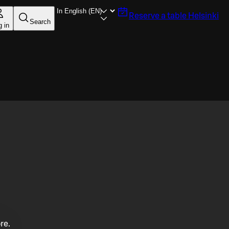
Reserve a table
Helsinki
Search
g in
re.