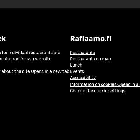
ck
Raflaamo.fi
 for individual restaurants are
Restaurants
 restaurant's own website:
Restaurants on map
Lunch
 about the site
Opens in a new tab
Events
Accessibility
Information on cookies
Opens in a
Change the cookie settings