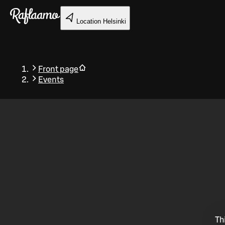
Skip to main content
Location
Helsinki
Front page
Events
Back
Th