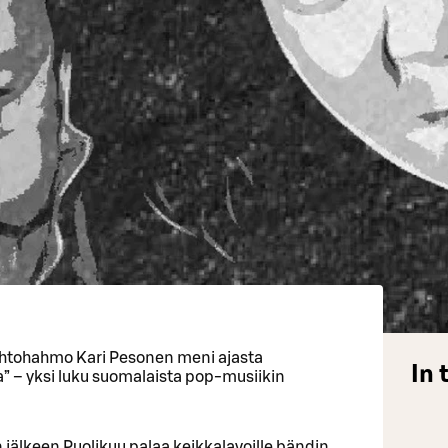
ohtohahmo Kari Pesonen meni ajasta
In 
” – yksi luku suomalaista pop-musiikin
jälkeen Puolikuu palaa keikkalavoille bändin