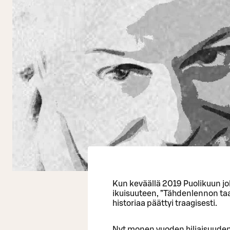
Kun keväällä 2019 Puolikuun j
ikuisuuteen, ”Tähdenlennon taa
historiaa päättyi traagisesti.
Nyt monen vuoden hiljaisuuden 