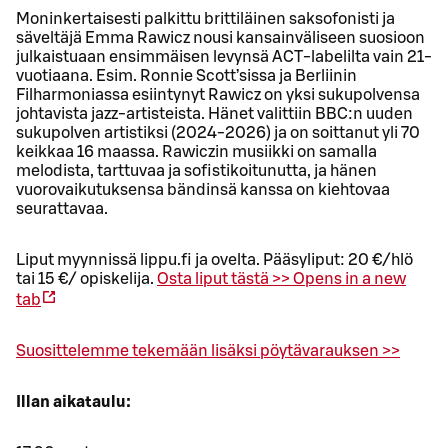
Moninkertaisesti palkittu brittiläinen saksofonisti ja
säveltäjä Emma Rawicz nousi kansainväliseen suosioon
julkaistuaan ensimmäisen levynsä ACT-labelilta vain 21-
vuotiaana. Esim. Ronnie Scott’sissa ja Berliinin
Filharmoniassa esiintynyt Rawicz on yksi sukupolvensa
johtavista jazz-artisteista. Hänet valittiin BBC:n uuden
sukupolven artistiksi (2024-2026) ja on soittanut yli 70
keikkaa 16 maassa. Rawiczin musiikki on samalla
melodista, tarttuvaa ja sofistikoitunutta, ja hänen
vuorovaikutuksensa bändinsä kanssa on kiehtovaa
seurattavaa.
Liput myynnissä lippu.fi ja ovelta. Pääsyliput: 20 €/hlö
tai 15 €/ opiskelija.
Osta liput tästä >>
Opens in a new
tab
Suosittelemme tekemään lisäksi pöytävarauksen >>
Illan aikataulu: