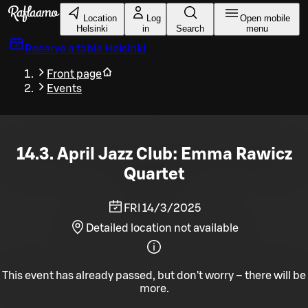
Skip to main content
Location
Log
Open mobile
Helsinki
in
Search
menu
Reserve a table
Helsinki
Front page
Events
14.3. April Jazz Club: Emma Rawicz
Quartet
FRI 14/3/2025
Detailed location not available
This event has already passed, but don't worry – there will be
more.