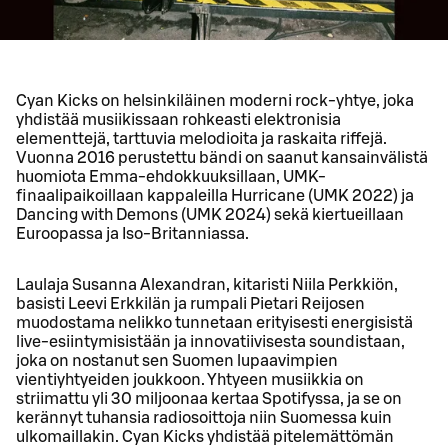
Cyan Kicks on helsinkiläinen moderni rock-yhtye, joka
yhdistää musiikissaan rohkeasti elektronisia
elementtejä, tarttuvia melodioita ja raskaita riffejä.
Vuonna 2016 perustettu bändi on saanut kansainvälistä
huomiota Emma-ehdokkuuksillaan, UMK-
finaalipaikoillaan kappaleilla Hurricane (UMK 2022) ja
Dancing with Demons (UMK 2024) sekä kiertueillaan
Euroopassa ja Iso-Britanniassa.
Laulaja Susanna Alexandran, kitaristi Niila Perkkiön,
basisti Leevi Erkkilän ja rumpali Pietari Reijosen
muodostama nelikko tunnetaan erityisesti energisistä
live-esiintymisistään ja innovatiivisesta soundistaan,
joka on nostanut sen Suomen lupaavimpien
vientiyhtyeiden joukkoon. Yhtyeen musiikkia on
striimattu yli 30 miljoonaa kertaa Spotifyssa, ja se on
kerännyt tuhansia radiosoittoja niin Suomessa kuin
ulkomaillakin. Cyan Kicks yhdistää pitelemättömän