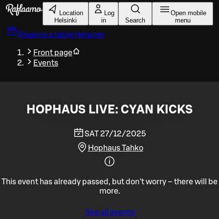
Skip to main content
Location
Log
Open mobile
Helsinki
in
Search
menu
Reserve a table
Helsinki
Front page
Events
HOPHAUS LIVE: CYAN KICKS
SAT 27/12/2025
Hophaus Tahko
This event has already passed, but don't worry – there will be
more.
See all events