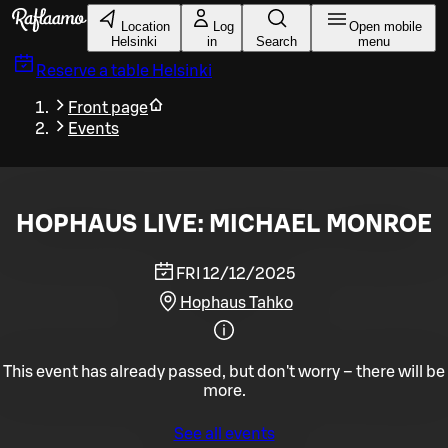
Skip to main content
Location
Log
Open mobile
Helsinki
in
Search
menu
Reserve a table
Helsinki
Front page
Events
HOPHAUS LIVE: MICHAEL MONROE
FRI 12/12/2025
Hophaus Tahko
This event has already passed, but don't worry – there will be
more.
See all events