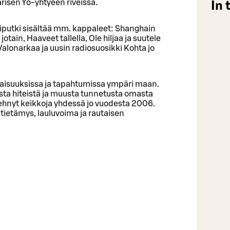
risen Yö-yhtyeen riveissä.
In 
iputki sisältää mm. kappaleet: Shanghain
jotain, Haaveet tallella, Ole hiljaa ja suutele
lonarkaa ja uusin radiosuosikki Kohta jo
laisuuksissa ja tapahtumissa ympäri maan.
sta hiteistä ja muusta tunnetusta omasta
hnyt keikkoja yhdessä jo vuodesta 2006.
tietämys, lauluvoima ja rautaisen