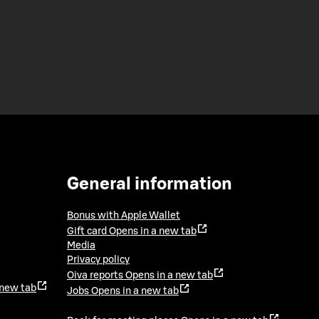
General information
Bonus with Apple Wallet
Gift card
Opens in a new tab
Media
Privacy policy
Oiva reports
Opens in a new tab
 new tab
Jobs
Opens in a new tab