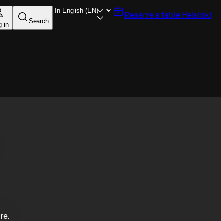
Reserve a table
Helsinki
Search
g in
re.