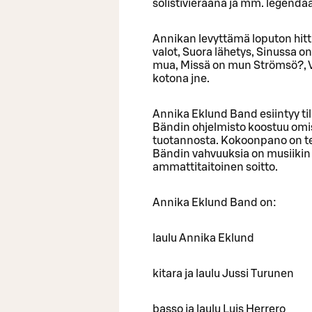
solistivieraana ja mm. legendaa
Annikan levyttämä loputon hitt
valot, Suora lähetys, Sinussa on 
mua, Missä on mun Strömsö?, Va
kotona jne.
Annika Eklund Band esiintyy ti
Bändin ohjelmisto koostuu omi
tuotannosta. Kokoonpano on te
Bändin vahvuuksia on musiikin 
ammattitaitoinen soitto.
Annika Eklund Band on:
laulu Annika Eklund
kitara ja laulu Jussi Turunen
basso ja laulu Luis Herrero