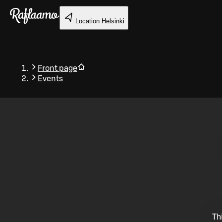
Skip to main content
Location
Helsinki
Front page
Events
Back
Th