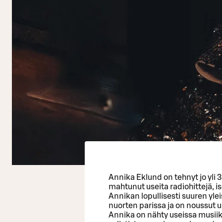
Annika Eklund on tehnyt jo yli 3
mahtunut useita radiohittejä, i
Annikan lopullisesti suuren yle
nuorten parissa ja on noussut u
Annika on nähty useissa musiikk