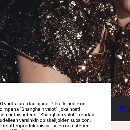
0 vuotta uraa laulajana. Pitkälle uralle on
soimpana ”Shanghain valot”, joka nosti
L
isön tietoisuuteen. ”Shanghain valot” trendaa
udelleen varsinkin opiskelijoiden suosioon.
iteatteriproduktioissa, isojen orkesterien