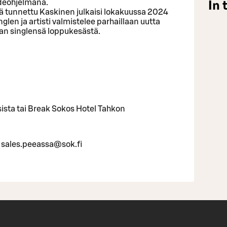
hdeohjelmana.
In 
ä tunnettu Kaskinen julkaisi lokakuussa 2024
glen ja artisti valmistelee parhaillaan uutta
an singlensä loppukesästä.
ista tai Break Sokos Hotel Tahkon
 sales.peeassa@sok.fi