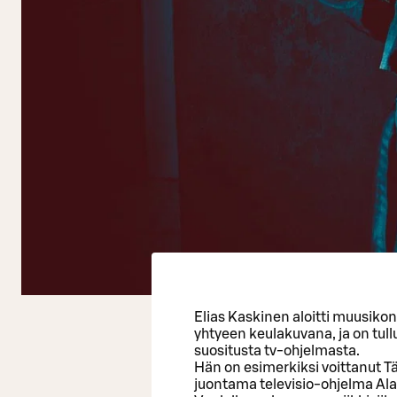
Elias Kaskinen aloitti muusiko
yhtyeen keulakuvana, ja on tullu
suositusta tv-ohjelmasta.
Hän on esimerkiksi voittanut T
juontama televisio-ohjelma Alas