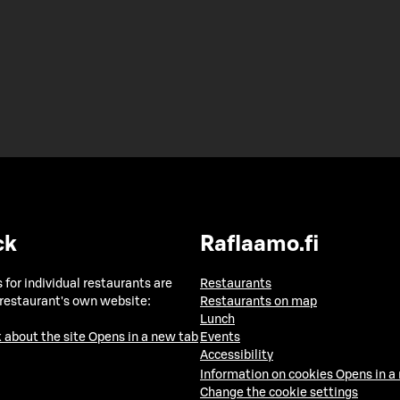
ck
Raflaamo.fi
 for individual restaurants are
Restaurants
 restaurant's own website:
Restaurants on map
Lunch
 about the site
Opens in a new tab
Events
Accessibility
Information on cookies
Opens in a
Change the cookie settings