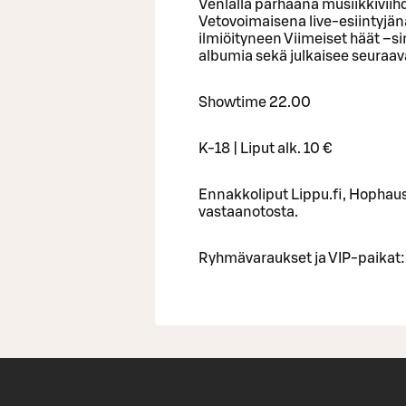
Venlalla parhaana musiikkivii
Vetovoimaisena live-esiintyjän
ilmiöityneen Viimeiset häät –sin
albumia sekä julkaisee seuraav
Showtime 22.00
K-18 | Liput alk. 10 €
Ennakkoliput Lippu.fi, Hophaus
vastaanotosta.
Ryhmävaraukset ja VIP-paikat: