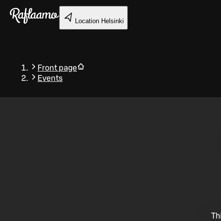
Skip to main content
Location
Helsinki
Front page
Events
Back
Th