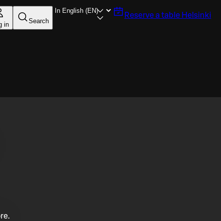
Reserve a table
Helsinki
Search
g in
re.