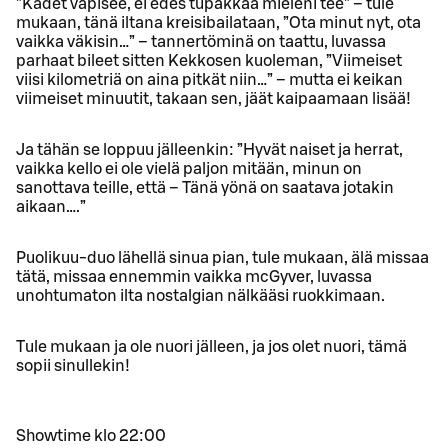
”Kädet vapisee, ei edes tupakkaa mieleni tee” – tule
mukaan, tänä iltana kreisibailataan, ”Ota minut nyt, ota
vaikka väkisin…” – tannertöminä on taattu, luvassa
parhaat bileet sitten Kekkosen kuoleman, ”Viimeiset
viisi kilometriä on aina pitkät niin…” – mutta ei keikan
viimeiset minuutit, takaan sen, jäät kaipaamaan lisää!
Ja tähän se loppuu jälleenkin: ”Hyvät naiset ja herrat,
vaikka kello ei ole vielä paljon mitään, minun on
sanottava teille, että – Tänä yönä on saatava jotakin
aikaan….”
Puolikuu-duo lähellä sinua pian, tule mukaan, älä missaa
tätä, missaa ennemmin vaikka mcGyver, luvassa
unohtumaton ilta nostalgian nälkääsi ruokkimaan.
Tule mukaan ja ole nuori jälleen, ja jos olet nuori, tämä
sopii sinullekin!
Showtime klo 22:00