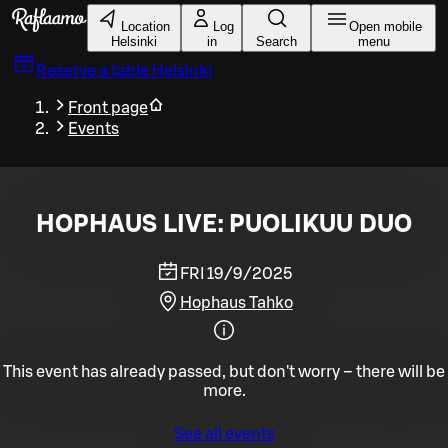
Skip to main content
Location
Log
Open mobile
Helsinki
in
Search
menu
Reserve a table
Helsinki
Front page
Events
HOPHAUS LIVE: PUOLIKUU DUO
FRI 19/9/2025
Hophaus Tahko
This event has already passed, but don't worry – there will be
more.
See all events