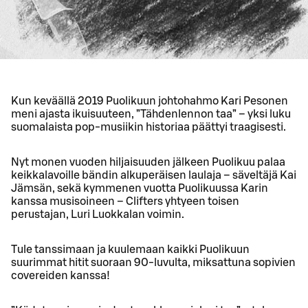
Kun keväällä 2019 Puolikuun johtohahmo Kari Pesonen
meni ajasta ikuisuuteen, ”Tähdenlennon taa” – yksi luku
suomalaista pop-musiikin historiaa päättyi traagisesti.
Nyt monen vuoden hiljaisuuden jälkeen Puolikuu palaa
keikkalavoille bändin alkuperäisen laulaja – säveltäjä Kai
Jämsän, sekä kymmenen vuotta Puolikuussa Karin
kanssa musisoineen – Clifters yhtyeen toisen
perustajan, Luri Luokkalan voimin.
Tule tanssimaan ja kuulemaan kaikki Puolikuun
suurimmat hitit suoraan 90-luvulta, miksattuna sopivien
covereiden kanssa!