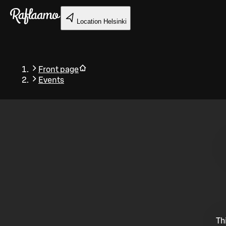
Skip to main content
Location
Helsinki
Front page
Events
Back
Th