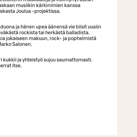
skaan musiikin kärkinimien kanssa
skasta Joulua -projektissa.
duona ja hänen upea äänensä vie biisit uusiin
äväkästä rockista tai herkästä balladista.
kia jokaiseen makuun, rock- ja pophelmistä
 Marko Salonen.
kukkii ja yhteistyö sujuu saumattomasti.
errat itse.