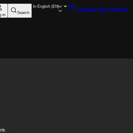
Reserve a table
Helsinki
Search
g in
re.