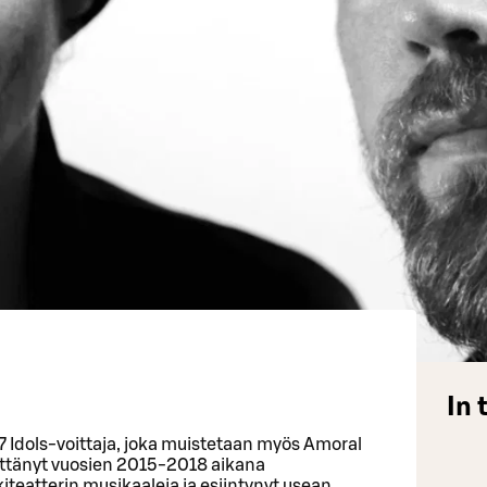
In 
Idols-voittaja, joka muistetaan myös Amoral
dittänyt vuosien 2015-2018 aikana
eatterin musikaaleja ja esiintynyt usean