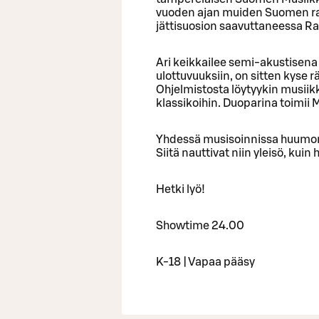
vuoden ajan muiden Suomen ra
jättisuosion saavuttaneessa Ra
Ari keikkailee semi-akustisena 
ulottuvuuksiin, on sitten kyse r
Ohjelmistosta löytyykin musiik
klassikoihin. Duoparina toimii
Yhdessä musisoinnissa huumori 
Siitä nauttivat niin yleisö, kuin h
Hetki lyö!
Showtime 24.00
K-18 | Vapaa pääsy