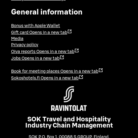
General information
Bonus with Apple Wallet
Gift card
Opens in a new tab
Media
Privacy policy
Oiva reports
Opens in a new tab
Jobs
Opens in a new tab
Book for meeting places
Opens in a new tab
Sokoshotels.fi
Opens in a new tab
SOK Travel and Hospitality
Industry Chain Management
SOK P.O. Box 1, 00088 S GROUP, Finland
,