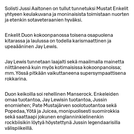
Solisti Jussi Aaltonen on tullut tunnetuksi Mustat Enkelit
yhtyeen keulakuvana ja moninaisista toimistaan nuorten
ja etenkin sotaveteraanien hyväksi.
Enkelit Duon kokoonpanossa toisena osapuolena
kitarassa ja laulussa on todella karismaattinen ja
upeaääninen Jay Lewis.
Jay Lewis tunnetaan laajalti sekä maailmalla mainetta
niittäneenä kuin myös kotimaisissa kokoonpanoissa;
mm. Yössä pitkään vaikuttaneena supersympaattisena
rokkarina.
Duon keikoilla soi rehellinen Manserock. Enkeleiden
omaa tuotantoa, Jay Lewisin tuotantoa, Jussin
enomiehen; Pate Mustajärven soolotuotantoa sekä
Popedaa, Yötä ja Juicea, monipuolisesti suomirokkia
sekä saattaapi jokunen englanninkielinenkin
rockbiisikin löytyä höystettynä Jussin legendaarisilla
välispiikeillä.