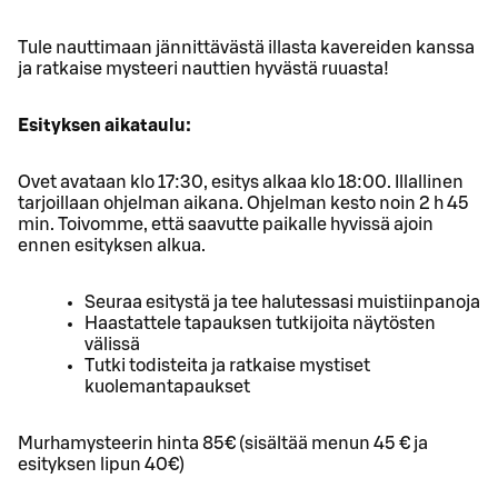
Tule nauttimaan jännittävästä illasta kavereiden kanssa
ja ratkaise mysteeri nauttien hyvästä ruuasta!
Esityksen aikataulu:
Ovet avataan klo 17:30, esitys alkaa klo 18:00. Illallinen
tarjoillaan ohjelman aikana. Ohjelman kesto noin 2 h 45
min. Toivomme, että saavutte paikalle hyvissä ajoin
ennen esityksen alkua.
Seuraa esitystä ja tee halutessasi muistiinpanoja
Haastattele tapauksen tutkijoita näytösten
välissä
Tutki todisteita ja ratkaise mystiset
kuolemantapaukset
Murhamysteerin hinta 85€ (sisältää menun 45 € ja
esityksen lipun 40€)