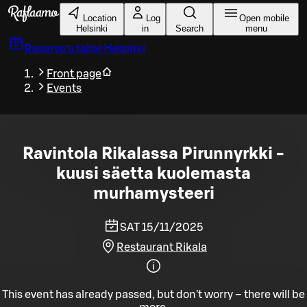
Skip to main content
Location
Log
Open mobile
Helsinki
in
Search
menu
Reserve a table
Helsinki
Front page
Events
Ravintola Rikalassa Pirunnyrkki -
kuusi säetta kuolemasta
murhamysteeri
SAT 15/11/2025
Restaurant Rikala
This event has already passed, but don't worry – there will be