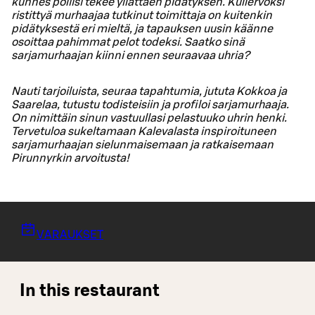
kunnes poliisi tekee yllättäen pidätyksen. Kullervoksi
ristittyä murhaajaa tutkinut toimittaja on kuitenkin
pidätyksestä eri mieltä, ja tapauksen uusin käänne
osoittaa pahimmat pelot todeksi. Saatko sinä
sarjamurhaajan kiinni ennen seuraavaa uhria?
Nauti tarjoiluista, seuraa tapahtumia, jututa Kokkoa ja
Saarelaa, tutustu todisteisiin ja profiloi sarjamurhaaja.
On nimittäin sinun vastuullasi pelastuuko uhrin henki.
Tervetuloa sukeltamaan Kalevalasta inspiroituneen
sarjamurhaajan sielunmaisemaan ja ratkaisemaan
Pirunnyrkin arvoitusta!
VARAUKSET
In this restaurant