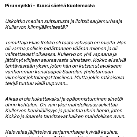
Pirunnyrkki - Kuusi säettä kuolemasta
Uskoitko median suitsutusta ja iloitsit sarjamurhaaja
Kullervon kiinnijäämisestä?
Toimittaja Elias Kokko oli tästä vahvasti eri mieltä. Hän
oli varma poliisin pidättäneen väärän miehen ja oli
valitettavasti oikeassa. Kullervo on yhä vapaana ja
jättänyt vihjeen seuraavasta uhristaan. Kokko ei selviä
tehtävästään yksin, joten hän on kutsunut avukseen
vanhemman konstaapeli Saarelan yhdistämään
viimeiset johtolangat toisiinsa. Mutta jokin ratkaiseva
tekijä tuntuu vielä uupuvan…
Aikaa ei ole hukattavaksi ja epäonnistuminen sinetöi
uhrin kohtalon. On vain yksi mahdollisuus selvittää
Kullervon henkilöllisyys ja pelastaa uhrin henki, joten
Kokko ja Saarela tarvitsevat kaiken mahdollisen avun.
Kalevalaa jäljittelevä sarjamurhaaja kylvää kauhua,