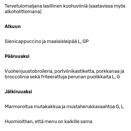
Tervetulomaljana lasillinen kuohuviiniä (saatavissa myös
alkoholittomana)
Alkuun
Sienicappuccino ja maalaisleipää L, GP
Pääruuaksi
Vuohenjuustobroileria, portviinikastiketta, porkkanaa ja
broccolinia sekä friteerattuja perunan puolikkaita L, G
Jälkiruuaksi
Marmoroitua mutakakkua ja mustaherukkavaahtoa G, L
Huomioithan, että menu on kaikille sama