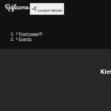
Skip to main content
Location
Helsinki
Front page
Events
Back
Kim