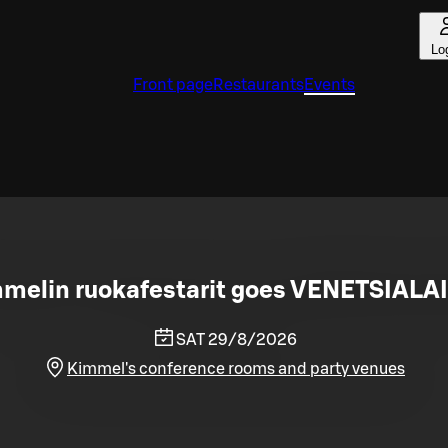
Lo
Front page
Restaurants
Events
melin ruokafestarit goes VENETSIALA
SAT 29/8/2026
Kimmel's conference rooms and party venues