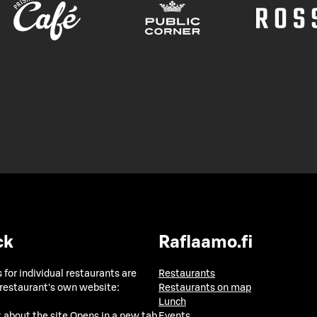
ck
Raflaamo.fi
 for individual restaurants are
Restaurants
 restaurant's own website:
Restaurants on map
Lunch
 about the site
Opens in a new tab
Events