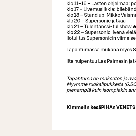
klo 11–16 – Lasten ohjelmaa: p
klo 17 – Livemusiikkia: bilebän
klo 18 – Stand up, Mikko Vaism
klo 20 – Supersonic jatkaa
klo 21 – Tulentanssi-tulishow 
klo 22 – Supersonic livenä viel
Ilotulitus Supersonicin viimeise
Tapahtumassa mukana myös S-
Ilta huipentuu Las Palmasin jat
Tapahtuma on maksuton ja avoi
Myymme ruokalipukkeita (6,50 €/k
pienempiä kuin isompiakin ann
Kimmelin kesäPIHAn VENETS