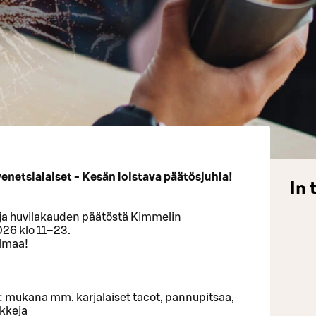
enetsialaiset - Kesän loistava päätösjuhla!
In 
 ja huvilakauden päätöstä Kimmelin
026 klo 11–23.
elmaa!
: mukana mm. karjalaiset tacot, pannupitsaa,
ikkeja