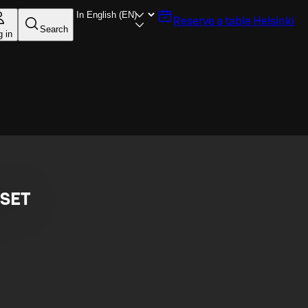
Reserve a table
Helsinki
Search
g in
ISET