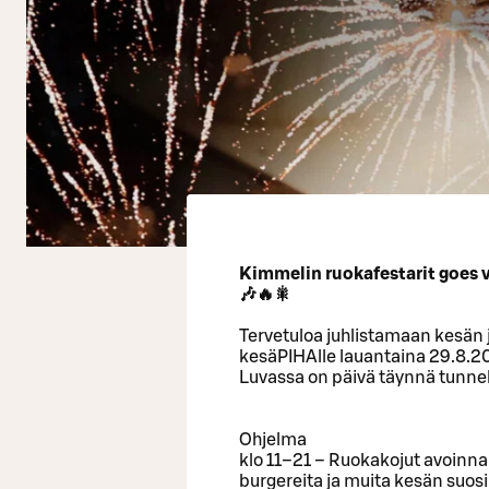
Kimmelin ruokafestarit goes v
🎶🔥🎇
Tervetuloa juhlistamaan kesän
kesäPIHAlle lauantaina 29.8.2
Luvassa on päivä täynnä tunn
Ohjelma
klo 11–21 – Ruokakojut avoinna
burgereita ja muita kesän suos