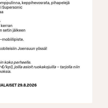
omppulinna, keppihevosrata, pihapelejä
di Supersonic
aa

ä kerran
n setin jälkeen
mobiilipiste.
kobileisiin Joensuun yössä!
n koko perheelle.
pl), joilla asioit ruokakojuilla – tarjolla niin
oksia.
IALAISET 29.8.2026