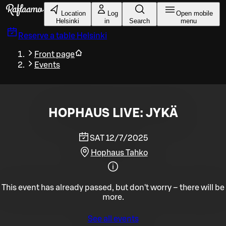
Skip to main content
Location
Log
Open mobile
Helsinki
in
Search
menu
Reserve a table
Helsinki
Front page
Events
HOPHAUS LIVE: JYKÄ
SAT 12/7/2025
Hophaus Tahko
This event has already passed, but don't worry – there will be
more.
See all events