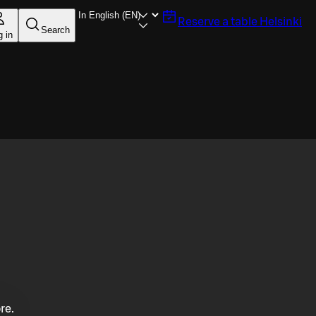
Reserve a table
Helsinki
Search
g in
re.