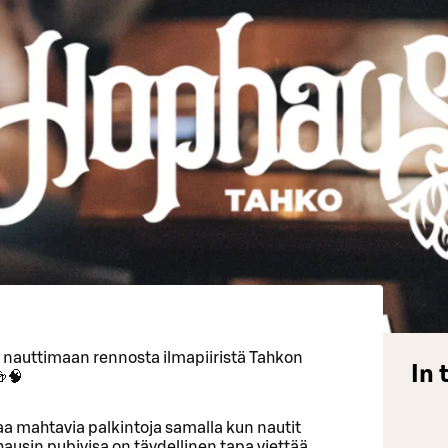
a nauttimaan rennosta ilmapiiristä Tahkon
In 
🍻🧠
ttaa mahtavia palkintoja samalla kun nautit
usin pubivisa on täydellinen tapa viettää