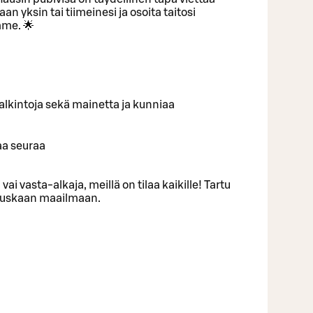
an yksin tai tiimeinesi ja osoita taitosi
me. 🌟
ä palkintoja sekä mainetta ja kunniaa
aa seuraa
 vai vasta-alkaja, meillä on tilaa kaikille! Tartu
 hauskaan maailmaan.