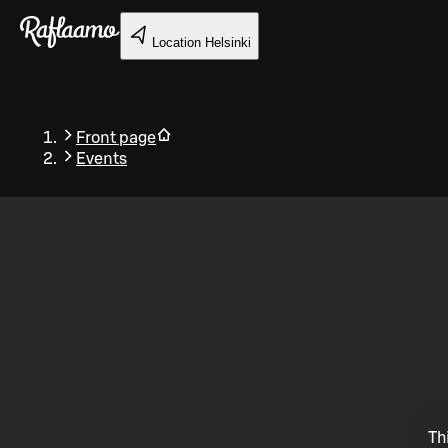
Skip to main content
Location
Helsinki
Front page
Events
Back
Th