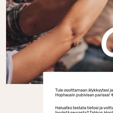
Tule osoittamaan älykkyytesi j
Hophausin pubivisan parissa! 
Haluatko testata tietosi ja voi
hyvästä seurasta? Tahkon Hopha