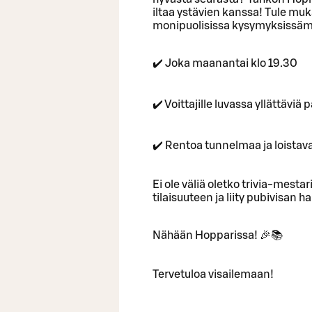
iltaa ystävien kanssa! Tule muka
monipuolisissa kysymyksissäm
✔️ Joka maanantai klo 19.30
✔️ Voittajille luvassa yllättävi
✔️ Rentoa tunnelmaa ja loistav
Ei ole väliä oletko trivia-mestari
tilaisuuteen ja liity pubivisan
Nähään Hopparissa! 🎉📚
Tervetuloa visailemaan!