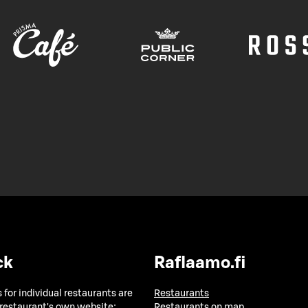
ck
Raflaamo.fi
 for individual restaurants are
Restaurants
 restaurant's own website:
Restaurants on map