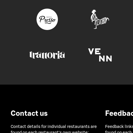
Contact us
Feedba
Contact details for individual restaurants are
Feedback links
found on each restaurant's own website:
found on each