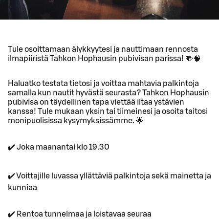
Tule osoittamaan älykkyytesi ja nauttimaan rennosta
ilmapiiristä Tahkon Hophausin pubivisan parissa! 🍻🧠
Haluatko testata tietosi ja voittaa mahtavia palkintoja
samalla kun nautit hyvästä seurasta? Tahkon Hophausin
pubivisa on täydellinen tapa viettää iltaa ystävien
kanssa! Tule mukaan yksin tai tiimeinesi ja osoita taitosi
monipuolisissa kysymyksissämme. 🌟
✔️ Joka maanantai klo 19.30
✔️ Voittajille luvassa yllättäviä palkintoja sekä mainetta ja
kunniaa
✔️ Rentoa tunnelmaa ja loistavaa seuraa