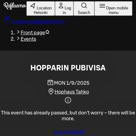
Skip to main content
Location
Log
Open mobile
Helsinki
in
Search
menu
Reserve a table
Helsinki
Front page
Events
HOPPARIN PUBIVISA
MON 1/9/2025
Hophaus Tahko
This event has already passed, but don't worry – there will be
more.
See all events