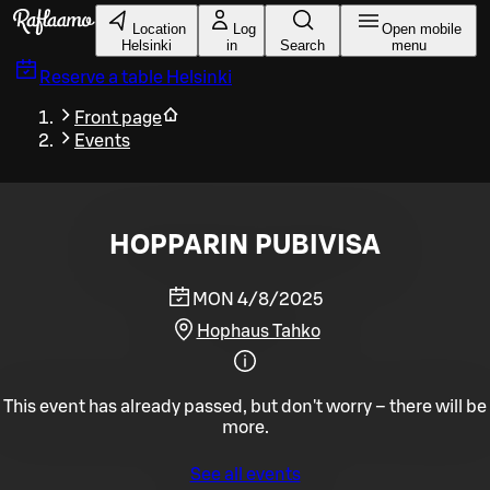
Skip to main content
Location
Log
Open mobile
Helsinki
in
Search
menu
Reserve a table
Helsinki
Front page
Events
HOPPARIN PUBIVISA
MON 4/8/2025
Hophaus Tahko
This event has already passed, but don't worry – there will be
more.
See all events