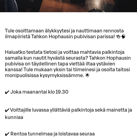
Tule osoittamaan älykkyytesi ja nauttimaan rennosta
ilmapiiristä Tahkon Hophausin pubivisan parissa! 🍻🧠
Haluatko testata tietosi ja voittaa mahtavia palkintoja
samalla kun nautit hyvästä seurasta? Tahkon Hophausin
pubivisa on täydellinen tapa viettää iltaa ystävien
kanssa! Tule mukaan yksin tai tiimeinesi ja osoita taitosi
monipuolisissa kysymyksissämme. 🌟
✔️ Joka maanantai klo 19.30
✔️ Voittajille luvassa yllättäviä palkintoja sekä mainetta ja
kunniaa
✔️ Rentoa tunnelmaa ja loistavaa seuraa