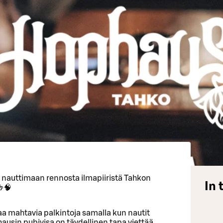
a nauttimaan rennosta ilmapiiristä Tahkon
In 
🍻🧠
ttaa mahtavia palkintoja samalla kun nautit
usin pubivisa on täydellinen tapa viettää