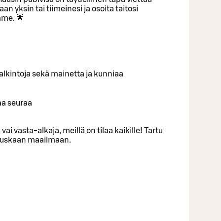
an yksin tai tiimeinesi ja osoita taitosi
me. 🌟
ä palkintoja sekä mainetta ja kunniaa
aa seuraa
 vai vasta-alkaja, meillä on tilaa kaikille! Tartu
 hauskaan maailmaan.