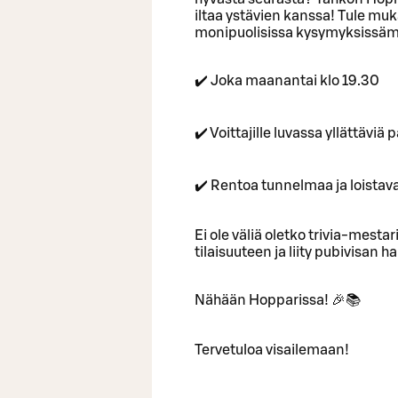
iltaa ystävien kanssa! Tule muka
monipuolisissa kysymyksissäm
✔️ Joka maanantai klo 19.30
✔️ Voittajille luvassa yllättävi
✔️ Rentoa tunnelmaa ja loistav
Ei ole väliä oletko trivia-mestari
tilaisuuteen ja liity pubivisan
Nähään Hopparissa! 🎉📚
Tervetuloa visailemaan!