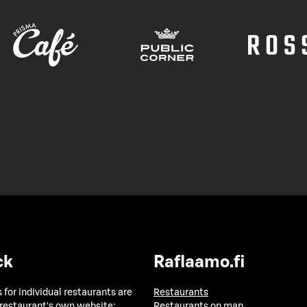
ck
Raflaamo.fi
 for individual restaurants are
Restaurants
 restaurant's own website:
Restaurants on map