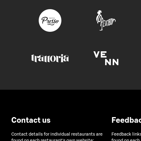
Contact us
Feedba
Contact details for individual restaurants are
Feedback links
found on each restaurant's own website:
found on each