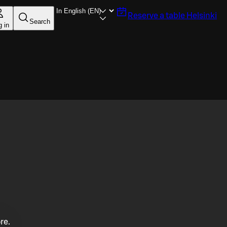
Reserve a table
Helsinki
Search
g in
re.