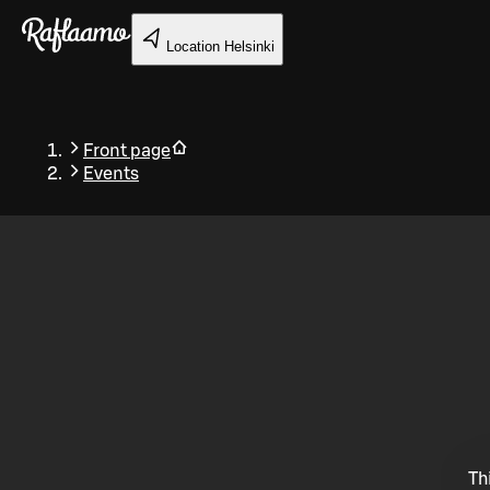
Skip to main content
Location
Helsinki
Front page
Events
Back
Th