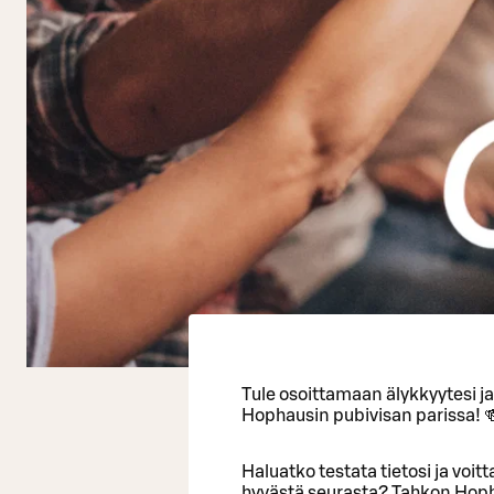
Tule osoittamaan älykkyytesi j
Hophausin pubivisan parissa! 
Haluatko testata tietosi ja voi
hyvästä seurasta? Tahkon Hopha