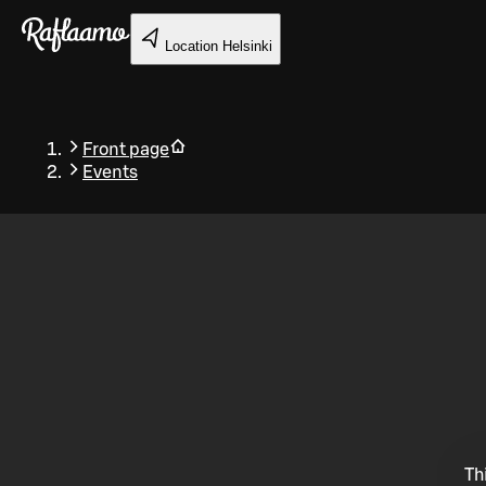
Skip to main content
Location
Helsinki
Front page
Events
Back
Th