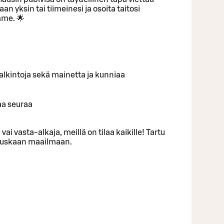
an yksin tai tiimeinesi ja osoita taitosi
me. 🌟
ä palkintoja sekä mainetta ja kunniaa
aa seuraa
 vai vasta-alkaja, meillä on tilaa kaikille! Tartu
 hauskaan maailmaan.