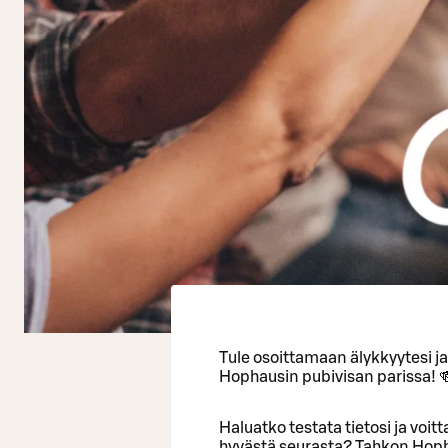
Tule osoittamaan älykkyytesi j
Hophausin pubivisan parissa! 
Haluatko testata tietosi ja voi
hyvästä seurasta? Tahkon Hopha