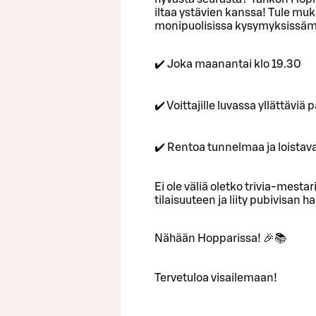
iltaa ystävien kanssa! Tule muka
monipuolisissa kysymyksissäm
✔️ Joka maanantai klo 19.30
✔️ Voittajille luvassa yllättävi
✔️ Rentoa tunnelmaa ja loistav
Ei ole väliä oletko trivia-mestari
tilaisuuteen ja liity pubivisan
Nähään Hopparissa! 🎉📚
Tervetuloa visailemaan!