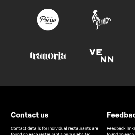
Contact us
Feedba
Contact details for individual restaurants are
Feedback links
found on each restaurant's own website:
found on each