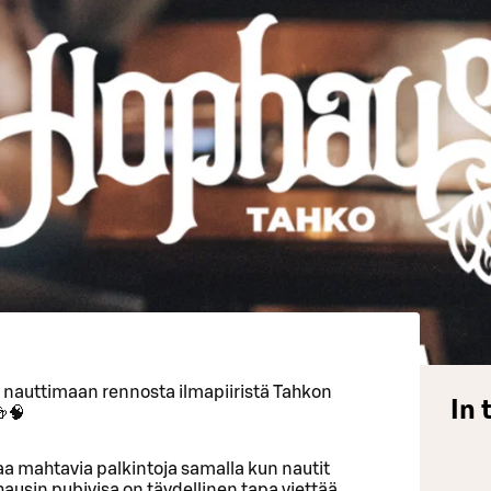
a nauttimaan rennosta ilmapiiristä Tahkon
In 
🍻🧠
ttaa mahtavia palkintoja samalla kun nautit
usin pubivisa on täydellinen tapa viettää