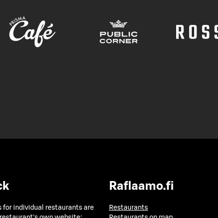
ck
Raflaamo.fi
 for individual restaurants are
Restaurants
 restaurant's own website:
Restaurants on map