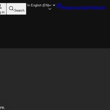
Reserve a table
Helsinki
Search
g in
re.