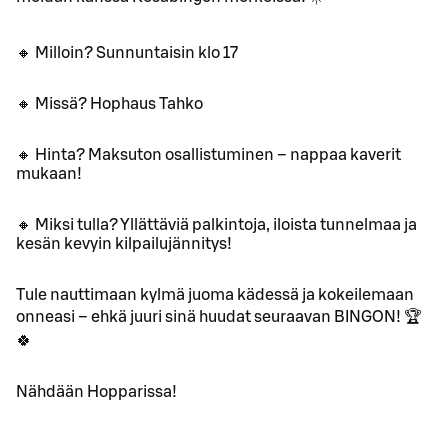
🔸 Milloin? Sunnuntaisin klo 17
🔸 Missä? Hophaus Tahko
🔸 Hinta? Maksuton osallistuminen – nappaa kaverit
mukaan!
🔸 Miksi tulla? Yllättäviä palkintoja, iloista tunnelmaa ja
kesän kevyin kilpailujännitys!
Tule nauttimaan kylmä juoma kädessä ja kokeilemaan
onneasi – ehkä juuri sinä huudat seuraavan BINGON! 🏆
🍀
Nähdään Hopparissa!