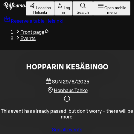
Skip to main content
Location
Log
Open mobile
Helsinki
in
Search
menu
Reserve a table
Helsinki
Front page
Events
HOPPARIN KESÄBINGO
SUN 29/6/2025
Hophaus Tahko
This event has already passed, but don't worry – there will be
more.
See all events