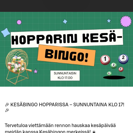
🎉 KESÄBINGO HOPPARISSA – SUNNUNTAINA KLO 17!
🎉
Tervetuloa viettämään rennon hauskaa kesäpäivää
meidän kanssa Kesäbingon merkeissä! ☀️