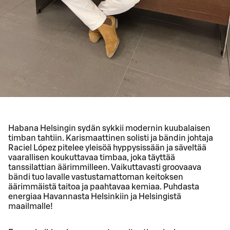
Habana Helsingin sydän sykkii modernin kuubalaisen
timban tahtiin. Karismaattinen solisti ja bändin johtaja
Raciel López pitelee yleisöä hyppysissään ja säveltää
vaarallisen koukuttavaa timbaa, joka täyttää
tanssilattian äärimmilleen. Vaikuttavasti groovaava
bändi tuo lavalle vastustamattoman keitoksen
äärimmäistä taitoa ja paahtavaa kemiaa. Puhdasta
energiaa Havannasta Helsinkiin ja Helsingistä
maailmalle!