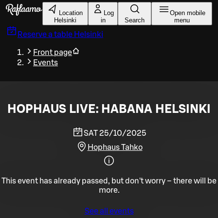
Skip to main content
Location
Log
Open mobile
Helsinki
in
Search
menu
Reserve a table
Helsinki
Front page
Events
HOPHAUS LIVE: HABANA HELSINKI
SAT 25/10/2025
Hophaus Tahko
This event has already passed, but don't worry – there will be
more.
See all events