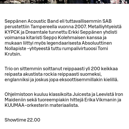
Seppänen Acoustic Band eli tuttavallisemmin SAB
perustettiin Tampereella vuonna 2007. Metalliyhtyeistä
KYPCK ja Dreamtale tunnettu Erkki Seppänen yhdisti
voimansa kitaristi Seppo Kolehmaisen kanssa ja
mukaan liittyi myös legendaarisesta Absoluuttinen
Nollapiste -yhtyeestä tuttu rumpalivirtuoosi Tomi
Krutsin.
Trio on sittemmin soittanut reippaasti yli 200 keikkaa
reipasta akustista rockia reippaasti suomeksi,
englanniksi ja joskus jopa eksoottisemmillakin kielillä.
Ohjelmistoon kuuluu klassikoita Juicesta ja Leevistä Iron
Maideniin sekä tuoreempiakin hittejä Erika Vikmanin ja
KUUMAA-orkesterin materiaalista.
Showtime 22.00