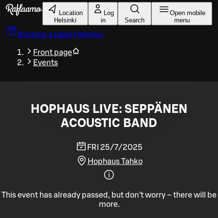
Skip to main content
Location
Log
Open mobile
Helsinki
in
Search
menu
Reserve a table
Helsinki
Front page
Events
HOPHAUS LIVE: SEPPÄNEN
ACOUSTIC BAND
FRI 25/7/2025
Hophaus Tahko
This event has already passed, but don't worry – there will be
more.